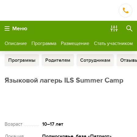
Меню
Описание
Программа
Размещение
Стать участником
Программы
Родителям
Сотрудникам
Отзыв
Языковой лагерь ILS Summer Camp
Возраст
10–17 лет
Локация
Подмосковье, база «Патриот»