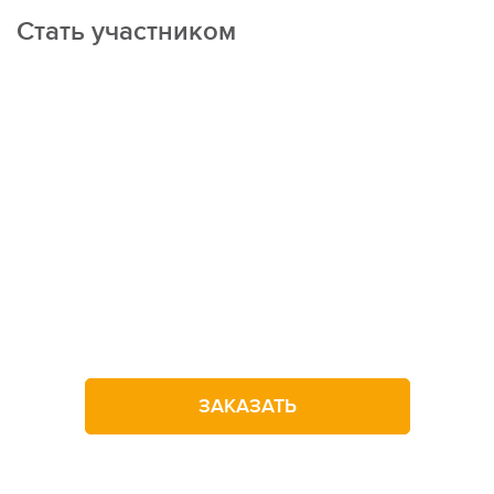
Стать участником
Не можете
определиться
с выбором лагеря?
Оставьте заявку на звонок
ЗАКАЗАТЬ