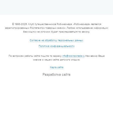
© 1998-2026. Клуб путешественников Робинзонада. «Робинзонада» является
зарегистрированным Роспатентом товарным знаком. Любое использование информации
без ссылки на источник будет преследоваться по закону.
Согласие на обработку персональных данных
Политика конфиденциальности
По вопросам работы сайта пишите по адресу
info@robinzonada.ru
Нам важно Ваше
мнение о нашем сайте детского отдыха.
Карта сайта
Разработка сайта
Еще 2 фото