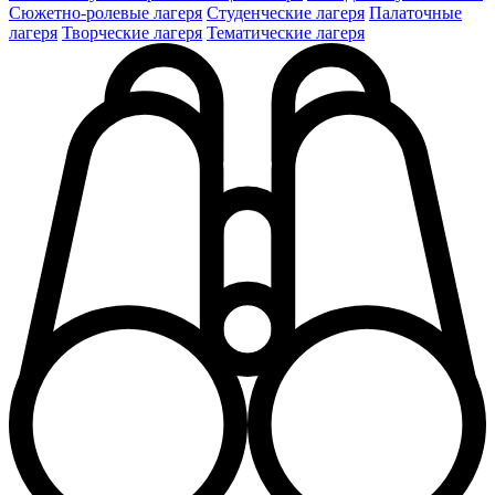
Сюжетно-ролевые лагеря
Студенческие лагеря
Палаточные
лагеря
Творческие лагеря
Тематические лагеря