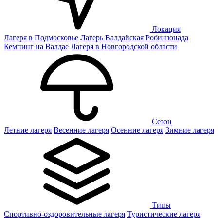
Локация
Лагеря в Подмосковье
Лагерь Валдайская Робинзонада
Кемпинг на Валдае
Лагеря в Новгородской области
Сезон
Летние лагеря
Весенние лагеря
Осенние лагеря
Зимние лагеря
Типы
Спортивно-оздоровительные лагеря
Туристические лагеря