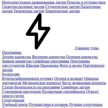
Интеллектуально-развивающие лагеря
Походы и путешествия
Сюжетно-ролевые лагеря
Студенческие лагеря
Палаточные
лагеря
Творческие лагеря
Тематические лагеря
Горящие туры
Программы
Летние каникулы
Весенние каникулы
Осенние каникулы
Зимние каникулы
Семейные программы
Программы
для студентов
Школам
Праздники
Фото и видео
Партнерские
лагеря
Родителям
Купить/забронировать путевку
Оплата и возврат
Образцы
документов
Медицинские вопросы
Часто задаваемые вопросы
Статьи
Безопасность на программе
Семейные лагеря
Сувенирная продукция
Подарочные сертификаты
Отъезд/
приезд групп
Сотрудникам
Учебный центр
Путешествия в подарок
Лучшие сотрудники