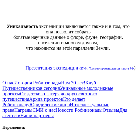
Уникальность
экспедиции заключается также и в том, что
она позволит собрать
богатые научные данные о флоре, фауне, географии,
населении и многом другом,
что находится на этой параллели Земли.
Презентация экспедиции
)
(27.04, Торгово-промышленная палата РФ
О нас
История Робинзонады
Нам 30 лет!
Клуб
Путешественников сегодня
Уникальные молодежные
проекты
От детского лагеря до кругосветного
путешествия
Архив проектов
Кто делает
Робинзонаду
Юридические лица
Интеллектуальные
права
Награды
СМИ о нас
Новости Робинзонады
Отзывы
Для
агентств
Наши партнеры
Перезвонить