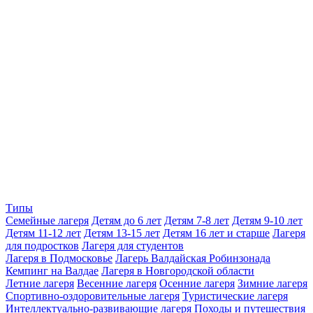
Типы
Семейные лагеря
Детям до 6 лет
Детям 7-8 лет
Детям 9-10 лет
Детям 11-12 лет
Детям 13-15 лет
Детям 16 лет и старше
Лагеря
для подростков
Лагеря для студентов
Лагеря в Подмосковье
Лагерь Валдайская Робинзонада
Кемпинг на Валдае
Лагеря в Новгородской области
Летние лагеря
Весенние лагеря
Осенние лагеря
Зимние лагеря
Спортивно-оздоровительные лагеря
Туристические лагеря
Интеллектуально-развивающие лагеря
Походы и путешествия