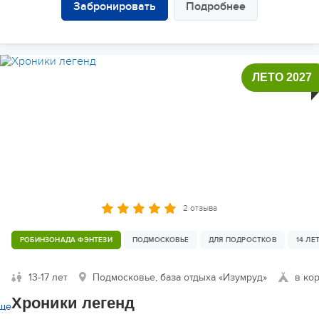
Забронировать
Подробнее
ЛЕТО 2027
2 отзыва
РОБИНЗОНАДА ФЭНТЕЗИ
ПОДМОСКОВЬЕ
ДЛЯ ПОДРОСТКОВ
14 ЛЕ
13-17 лет
Подмосковье, база отдыха «Изумруд»
в ко
Хроники легенд
ще