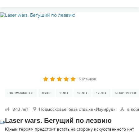
5 отзывов
ПОДМОСКОВЬЕ
8 ЛЕТ
9 ЛЕТ
10 ЛЕТ
12 ЛЕТ
СПОРТИВНЫЕ
8-13 лет
Подмосковье, база отдыха «Изумруд»
в кор
Laser wars. Бегущий по лезвию
ще
Юным героям предстоит встать на сторону искусственного инте