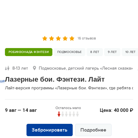
16 отзывов
РОБИНЗОНАДА ФЭНТЕЗИ
ПОДМОСКОВЬЕ
8 ЛЕТ
9 ЛЕТ
10 ЛЕТ
8-13 лет
Подмосковье, детский лагерь «Лесная сказка»
Лазерные бои. Фэнтези. Лайт
ще
Лайт-версия программы «Лазерные бои. Фэнтези», где ребята с
Осталось мало
9 авг — 14 авг
Цена: 40 000 ₽
Забронировать
Подробнее