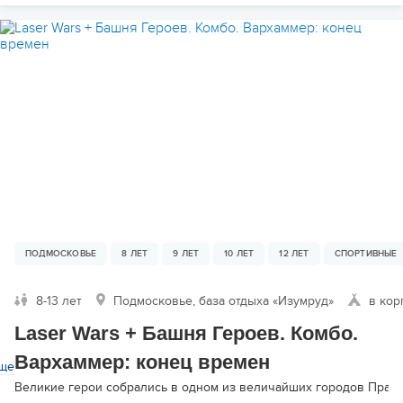
ПОДМОСКОВЬЕ
8 ЛЕТ
9 ЛЕТ
10 ЛЕТ
12 ЛЕТ
СПОРТИВНЫЕ
8-13 лет
Подмосковье, база отдыха «Изумруд»
в кор
Laser Wars + Башня Героев. Комбо.
Вархаммер: конец времен
ще
Великие герои собрались в одном из величайших городов Прааг д