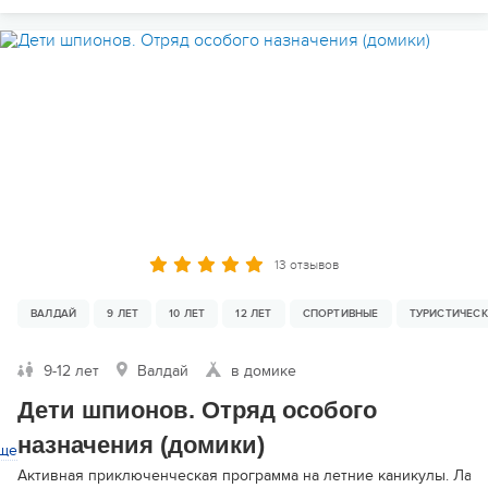
13 отзывов
ВАЛДАЙ
9 ЛЕТ
10 ЛЕТ
12 ЛЕТ
СПОРТИВНЫЕ
ТУРИСТИЧЕС
9-12 лет
Валдай
в домике
Дети шпионов. Отряд особого
назначения (домики)
ще
Активная приключенческая программа на летние каникулы. Лагер