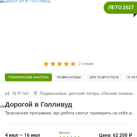
ЛЕТО 2027
2 отзыва
РОБИНЗОНАДА ФЭНТЕЗИ
ПОДМОСКОВЬЕ
ДЛЯ ПОДРОСТКОВ
14 ЛЕ
12-17 лет
Подмосковье, детский лагерь «Лесная сказка»
Дорогой в Голливуд
ще
Творческая программа, где ребята смогут примерить на себя раз
Много
4 июл — 16 июл
Цена: 62 200 ₽