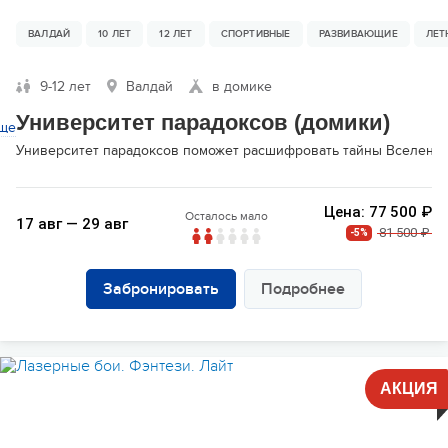
ВАЛДАЙ
10 ЛЕТ
12 ЛЕТ
СПОРТИВНЫЕ
РАЗВИВАЮЩИЕ
ЛЕТ
9-12 лет
Валдай
в домике
Университет парадоксов (домики)
ще
Университет парадоксов поможет расшифровать тайны Вселенной 
Цена: 77 500 ₽
Осталось мало
17 авг — 29 авг
81 500 ₽
-5%
Забронировать
Подробнее
АКЦИЯ