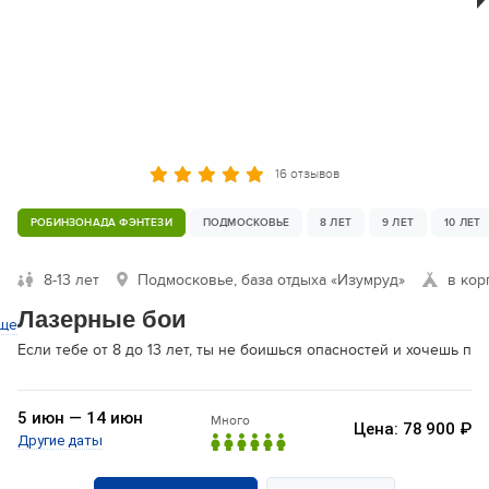
16 отзывов
РОБИНЗОНАДА ФЭНТЕЗИ
ПОДМОСКОВЬЕ
8 ЛЕТ
9 ЛЕТ
10 ЛЕТ
8-13 лет
Подмосковье, база отдыха «Изумруд»
в кор
Лазерные бои
ще
Если тебе от 8 до 13 лет, ты не боишься опасностей и хочешь п
5 июн — 14 июн
Много
Цена: 78 900 ₽
Другие даты