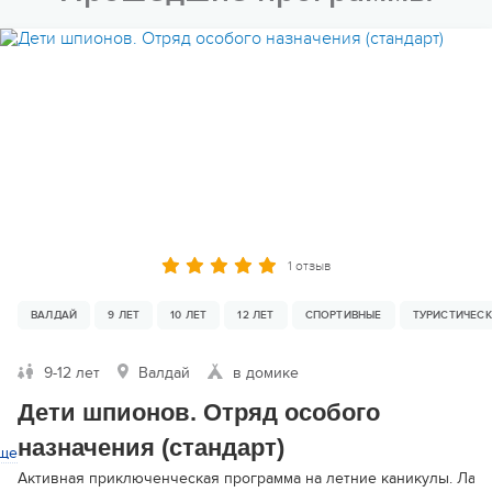
1 отзыв
ВАЛДАЙ
9 ЛЕТ
10 ЛЕТ
12 ЛЕТ
СПОРТИВНЫЕ
ТУРИСТИЧЕС
9-12 лет
Валдай
в домике
Дети шпионов. Отряд особого
назначения (стандарт)
ще
Активная приключенческая программа на летние каникулы. Лагер