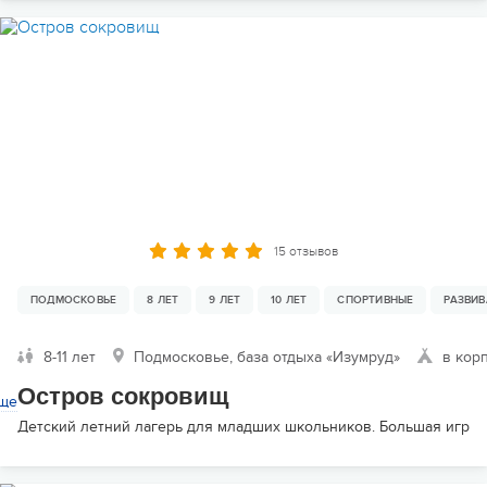
15 отзывов
ПОДМОСКОВЬЕ
8 ЛЕТ
9 ЛЕТ
10 ЛЕТ
СПОРТИВНЫЕ
РАЗВИ
8-11 лет
Подмосковье, база отдыха «Изумруд»
в кор
Остров сокровищ
ще
Детский летний лагерь для младших школьников. Большая игра 