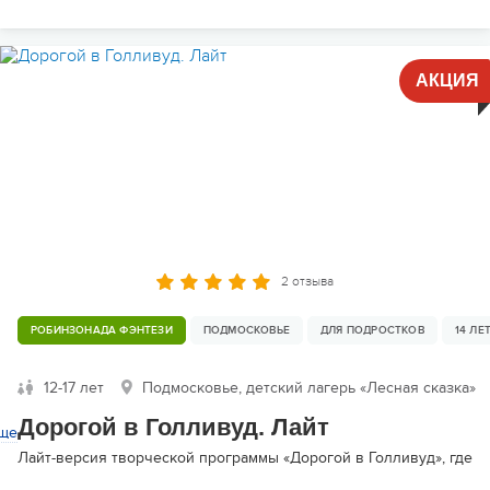
АКЦИЯ
2 отзыва
РОБИНЗОНАДА ФЭНТЕЗИ
ПОДМОСКОВЬЕ
ДЛЯ ПОДРОСТКОВ
14 ЛЕ
12-17 лет
Подмосковье, детский лагерь «Лесная сказка»
Дорогой в Голливуд. Лайт
ще
Лайт-версия творческой программы «Дорогой в Голливуд», где ре