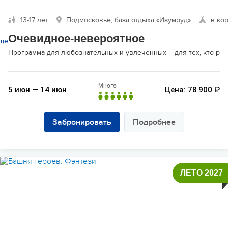
13-17 лет
Подмосковье, база отдыха «Изумруд»
в ко
Очевидное-невероятное
ще
Программа для любознательных и увлеченных – для тех, кто раз
Много
5 июн — 14 июн
Цена: 78 900 ₽
Забронировать
Подробнее
ЛЕТО 2027