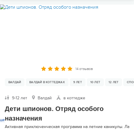
14 отзывов
ВАЛДАЙ
ВАЛДАЙ В КОТТЕДЖАХ
9 ЛЕТ
10 ЛЕТ
12 ЛЕТ
СПО
9-12 лет
Валдай
в коттедже
Дети шпионов. Отряд особого
назначения
ще
Активная приключенческая программа на летние каникулы. Лагер