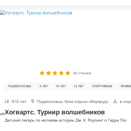
56 отзывов
ПОДМОСКОВЬЕ
9 ЛЕТ
10 ЛЕТ
12 ЛЕТ
СПОРТИВНЫЕ
РАЗВ
9-12 лет
Подмосковье, база отдыха «Изумруд»
в кор
Хогвартс. Турнир волшебников
ще
Детский лагерь по мотивам истории Дж. К. Роулинг о Гарри Пот