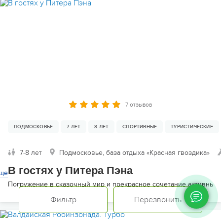
7 отзывов
ПОДМОСКОВЬЕ
7 ЛЕТ
8 ЛЕТ
СПОРТИВНЫЕ
ТУРИСТИЧЕСКИЕ
7-8 лет
Подмосковье, база отдыха «Красная гвоздика»
В гостях у Питера Пэна
ще
Погружение в сказочный мир и прекрасное сочетание активных п
Фильтр
Перезвонить