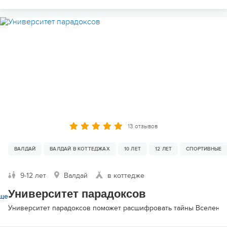
13 отзывов
ВАЛДАЙ
ВАЛДАЙ В КОТТЕДЖАХ
10 ЛЕТ
12 ЛЕТ
СПОРТИВНЫЕ
9-12 лет
Валдай
в коттедже
Университет парадоксов
ще
Университет парадоксов поможет расшифровать тайны Вселенной 