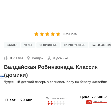
11 отзывов
ВАЛДАЙ
10 ЛЕТ
СПОРТИВНЫЕ
ТУРИСТИЧЕСКИЕ
РАЗВИВАЮЩИ
10-11 лет
Валдай
в домике
Валдайская Робинзонада. Классик
(домики)
ще
Чудесный детский лагерь в сосновом бору на берегу чистейшег
Цена: 77 500 ₽
Осталось мало
17 авг — 29 авг
81 500 ₽
-5%