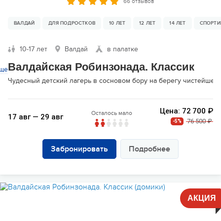
66 отзывов
ВАЛДАЙ
ДЛЯ ПОДРОСТКОВ
10 ЛЕТ
12 ЛЕТ
14 ЛЕТ
СПОРТИ
10-17 лет
Валдай
в палатке
Валдайская Робинзонада. Классик
ще
Чудесный детский лагерь в сосновом бору на берегу чистейшег
Цена: 72 700 ₽
Осталось мало
17 авг — 29 авг
76 500 ₽
-5%
Забронировать
Подробнее
АКЦИЯ