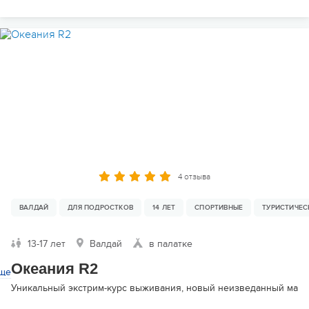
4 отзыва
ВАЛДАЙ
ДЛЯ ПОДРОСТКОВ
14 ЛЕТ
СПОРТИВНЫЕ
ТУРИСТИЧЕС
13-17 лет
Валдай
в палатке
Океания R2
ще
Уникальный экстрим-курс выживания, новый неизведанный маршру