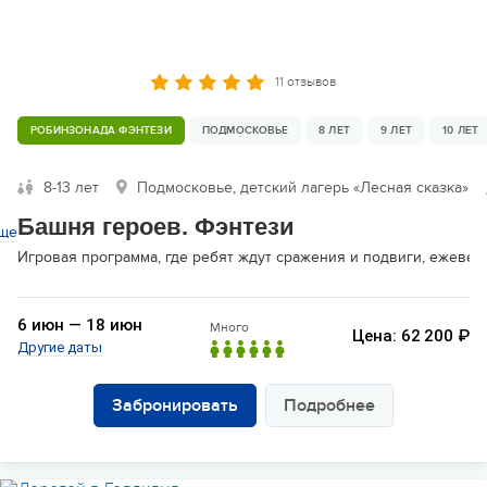
11 отзывов
РОБИНЗОНАДА ФЭНТЕЗИ
ПОДМОСКОВЬЕ
8 ЛЕТ
9 ЛЕТ
10 ЛЕТ
8-13 лет
Подмосковье, детский лагерь «Лесная сказка»
Башня героев. Фэнтези
ще
Игровая программа, где ребят ждут сражения и подвиги, ежевече
6 июн — 18 июн
Много
Цена: 62 200 ₽
Другие даты
Забронировать
Подробнее