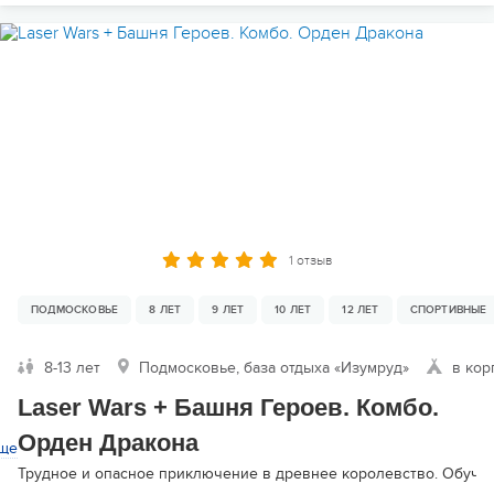
1 отзыв
ПОДМОСКОВЬЕ
8 ЛЕТ
9 ЛЕТ
10 ЛЕТ
12 ЛЕТ
СПОРТИВНЫЕ
8-13 лет
Подмосковье, база отдыха «Изумруд»
в кор
Laser Wars + Башня Героев. Комбо.
Орден Дракона
ще
Трудное и опасное приключение в древнее королевство. Обучен