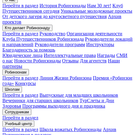
Перейти в раздел
История Робинзонады
Нам 30 лет!
Клуб
Путешественников сегодня
Уникальные молодежные проекты
От детского лагеря до кругосветного путешествия
Архив
проектов
Кто делает Робинзонаду
Перейти в раздел
Руководство
Организация деятельности
Клуба Путешественников Робинзонада
Руководители локаций
и направлений
Руководители программ
Инструкторы
Благодарность за помощь
Юридические лица
Интеллектуальные права
Награды
СМИ
о нас
Новости Робинзонады
Отзывы
Для агентств
Наши
партнеры
Робинзонам
Перейти в раздел
Линия Жизни Робинзона
Премия «Робинзон
года»
Конкурсы
Школам
Перейти в раздел
Выпускные для младших школьников
Вечеринки для старших школьников
ТурСлеты и Дни
Здоровья
Программы выходного дня и праздника​
Сотрудникам
Перейти в раздел
Учебный центр
Перейти в раздел
Школа вожатых Робинзонады
Архив
Путешествия в подарок