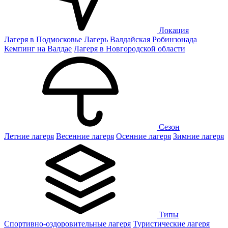
Локация
Лагеря в Подмосковье
Лагерь Валдайская Робинзонада
Кемпинг на Валдае
Лагеря в Новгородской области
Сезон
Летние лагеря
Весенние лагеря
Осенние лагеря
Зимние лагеря
Типы
Спортивно-оздоровительные лагеря
Туристические лагеря