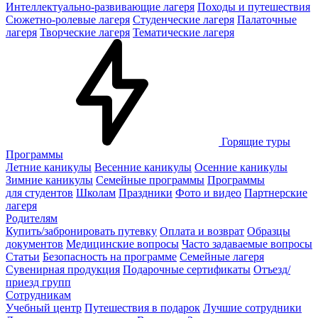
Интеллектуально-развивающие лагеря
Походы и путешествия
Сюжетно-ролевые лагеря
Студенческие лагеря
Палаточные
лагеря
Творческие лагеря
Тематические лагеря
Горящие туры
Программы
Летние каникулы
Весенние каникулы
Осенние каникулы
Зимние каникулы
Семейные программы
Программы
для студентов
Школам
Праздники
Фото и видео
Партнерские
лагеря
Родителям
Купить/забронировать путевку
Оплата и возврат
Образцы
документов
Медицинские вопросы
Часто задаваемые вопросы
Статьи
Безопасность на программе
Семейные лагеря
Сувенирная продукция
Подарочные сертификаты
Отъезд/
приезд групп
Сотрудникам
Учебный центр
Путешествия в подарок
Лучшие сотрудники