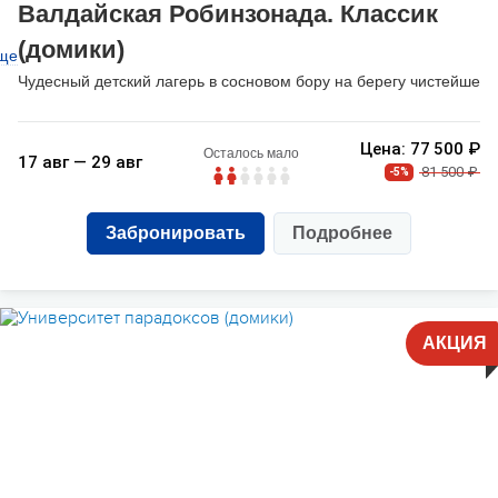
Валдайская Робинзонада. Классик
(домики)
ще
Чудесный детский лагерь в сосновом бору на берегу чистейшег
Цена: 77 500 ₽
Осталось мало
17 авг — 29 авг
81 500 ₽
-5%
Забронировать
Подробнее
АКЦИЯ