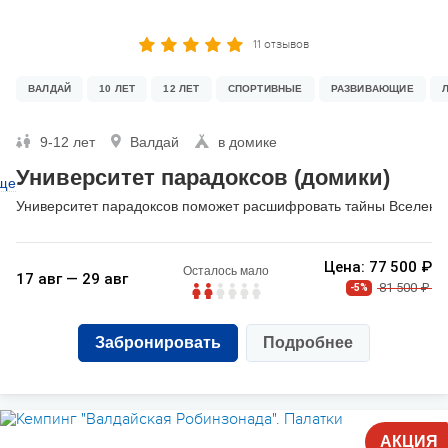
11 отзывов
ВАЛДАЙ
10 ЛЕТ
12 ЛЕТ
СПОРТИВНЫЕ
РАЗВИВАЮЩИЕ
9-12 лет
Валдай
в домике
Университет парадоксов (домики)
ще
Университет парадоксов поможет расшифровать тайны Вселенной
Цена: 77 500 ₽
Осталось мало
17 авг — 29 авг
81 500 ₽
-5%
Забронировать
Подробнее
АКЦИЯ