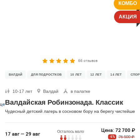
КОМБО
АКЦИЯ
66 отзывов
ВАЛДАЙ
ДЛЯ ПОДРОСТКОВ
10 ЛЕТ
12 ЛЕТ
14 ЛЕТ
СПОР
10-17 лет
Валдай
в палатке
Валдайская Робинзонада. Классик
ще
Чудесный детский лагерь в сосновом бору на берегу чистейшег
Цена: 72 700 ₽
Осталось мало
17 авг — 29 авг
76 500 ₽
-5%