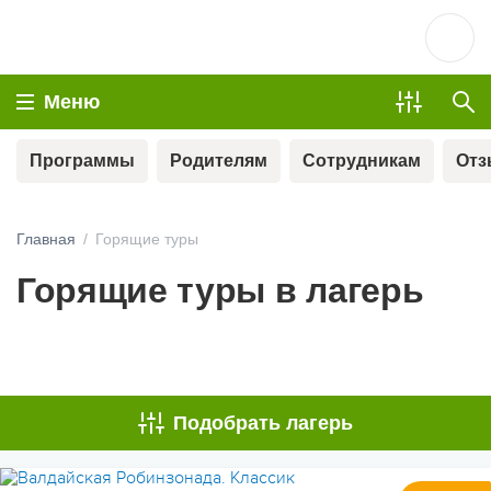
Меню
Программы
Родителям
Сотрудникам
От
Главная
Горящие туры
Горящие туры в лагерь
МЫ ВСЕГДА НА СВЯЗИ
Подобрать лагерь
ОПЛАТА ТУРА ЧАСТЯМИ