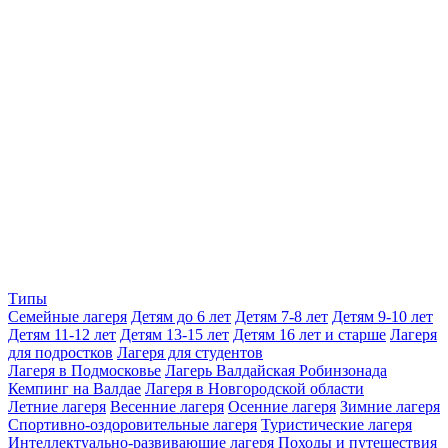
Типы
Семейные лагеря
Детям до 6 лет
Детям 7-8 лет
Детям 9-10 лет
Детям 11-12 лет
Детям 13-15 лет
Детям 16 лет и старше
Лагеря
для подростков
Лагеря для студентов
Лагеря в Подмосковье
Лагерь Валдайская Робинзонада
Кемпинг на Валдае
Лагеря в Новгородской области
Летние лагеря
Весенние лагеря
Осенние лагеря
Зимние лагеря
Спортивно-оздоровительные лагеря
Туристические лагеря
Интеллектуально-развивающие лагеря
Походы и путешествия