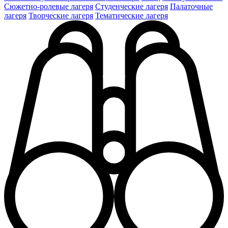
Сюжетно-ролевые лагеря
Студенческие лагеря
Палаточные
лагеря
Творческие лагеря
Тематические лагеря