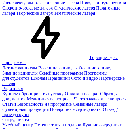
Интеллектуально-развивающие лагеря
Походы и путешествия
Сюжетно-ролевые лагеря
Студенческие лагеря
Палаточные
лагеря
Творческие лагеря
Тематические лагеря
Горящие туры
Программы
Летние каникулы
Весенние каникулы
Осенние каникулы
Зимние каникулы
Семейные программы
Программы
для студентов
Школам
Праздники
Фото и видео
Партнерские
лагеря
Родителям
Купить/забронировать путевку
Оплата и возврат
Образцы
документов
Медицинские вопросы
Часто задаваемые вопросы
Статьи
Безопасность на программе
Семейные лагеря
Сувенирная продукция
Подарочные сертификаты
Отъезд/
приезд групп
Сотрудникам
Учебный центр
Путешествия в подарок
Лучшие сотрудники