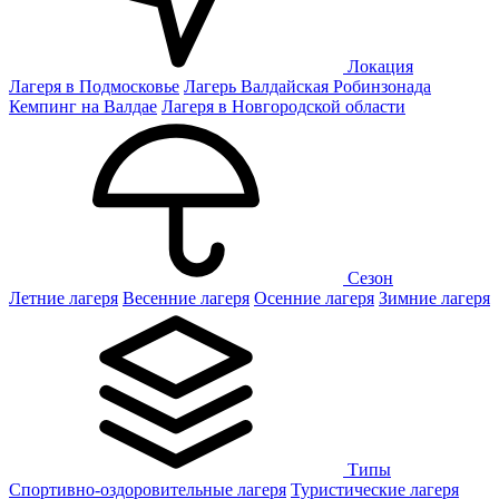
Локация
Лагеря в Подмосковье
Лагерь Валдайская Робинзонада
Кемпинг на Валдае
Лагеря в Новгородской области
Сезон
Летние лагеря
Весенние лагеря
Осенние лагеря
Зимние лагеря
Типы
Спортивно-оздоровительные лагеря
Туристические лагеря