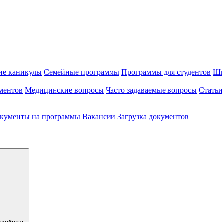
ие каникулы
Семейные программы
Программы для студентов
Шк
ментов
Медицинские вопросы
Часто задаваемые вопросы
Стать
кументы на программы
Вакансии
Загрузка документов
одобрать