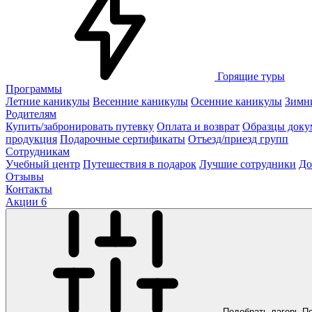
Горящие туры
Программы
Летние каникулы
Весенние каникулы
Осенние каникулы
Зимн
Родителям
Купить/забронировать путевку
Оплата и возврат
Образцы доку
продукция
Подарочные сертификаты
Отъезд/приезд групп
Сотрудникам
Учебный центр
Путешествия в подарок
Лучшие сотрудники
До
Отзывы
Контакты
Акции
6
Подобрать лагерь
П