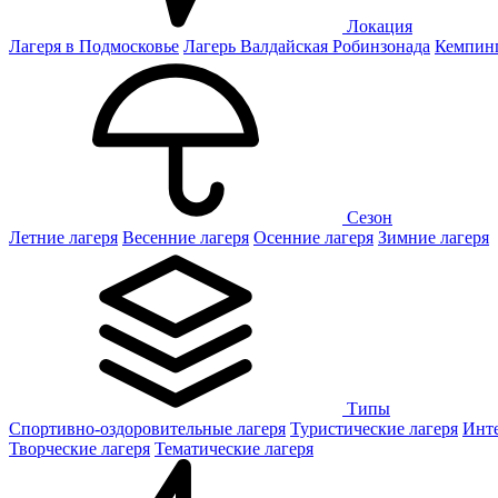
Локация
Лагеря в Подмосковье
Лагерь Валдайская Робинзонада
Кемпинг
Сезон
Летние лагеря
Весенние лагеря
Осенние лагеря
Зимние лагеря
Типы
Спортивно-оздоровительные лагеря
Туристические лагеря
Инте
Творческие лагеря
Тематические лагеря