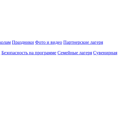
олам
Праздники
Фото и видео
Партнерские лагеря
и
Безопасность на программе
Семейные лагеря
Сувенирная