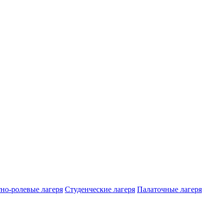
но-ролевые лагеря
Студенческие лагеря
Палаточные лагеря