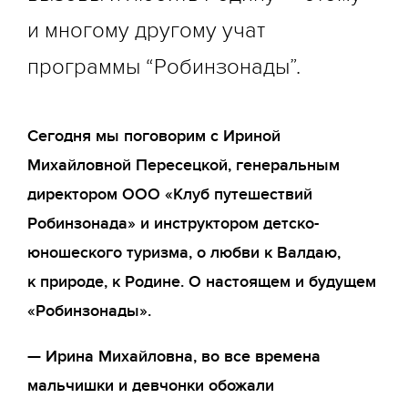
Награды
и многому другому учат
СМИ о нас
программы “Робинзонады”.
Новости Робинзонады
Отзывы
Сегодня мы поговорим с Ириной
Для агентств
Михайловной Пересецкой, генеральным
Наши партнеры
директором ООО «Клуб путешествий
Робинзонада» и инструктором детско-
юношеского туризма, о любви к Валдаю,
к природе, к Родине. О настоящем и будущем
«Робинзонады».
— Ирина Михайловна, во все времена
мальчишки и девчонки обожали