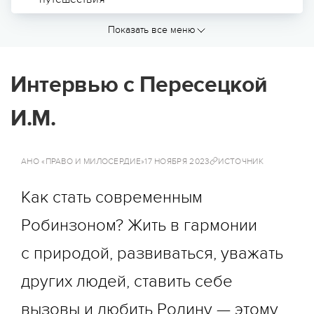
Архив проектов
Показать все меню
Кто делает Робинзонаду
Интервью с Пересецкой
Руководство
Организация деятельности Клуба
И.М.
Путешественников Робинзонада
Руководители локаций и направлений
АНО «ПРАВО И МИЛОСЕРДИЕ»
17 НОЯБРЯ 2023
ИСТОЧНИК
Руководители программ
Как стать современным
Инструкторы
Робинзоном? Жить в гармонии
Благодарность за помощь
с природой, развиваться, уважать
Юридические лица
других людей, ставить себе
Интеллектуальные права
вызовы и любить Родину — этому