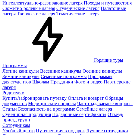
Интеллектуально-развивающие лагеря
Походы и путешествия
Сюжетно-ролевые лагеря
Студенческие лагеря
Палаточные
лагеря
Творческие лагеря
Тематические лагеря
Горящие туры
Программы
Летние каникулы
Весенние каникулы
Осенние каникулы
Зимние каникулы
Семейные программы
Программы
для студентов
Школам
Праздники
Фото и видео
Партнерские
лагеря
Родителям
Купить/забронировать путевку
Оплата и возврат
Образцы
документов
Медицинские вопросы
Часто задаваемые вопросы
Статьи
Безопасность на программе
Семейные лагеря
Сувенирная продукция
Подарочные сертификаты
Отъезд/
приезд групп
Сотрудникам
Учебный центр
Путешествия в подарок
Лучшие сотрудники