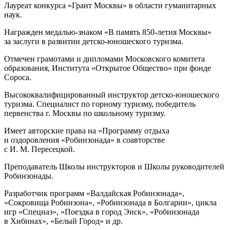
Лауреат конкурса «Грант Москвы» в области гуманитарных
наук.
Награжден медалью-знаком «В память
850-летия
Москвы»
за заслуги в развитии детско-юношеского туризма.
Отмечен грамотами и дипломами Московского комитета
образования, Института «Открытое Общество» при фонде
Сороса.
Высококвалифицированный инструктор детско-юношеского
туризма. Специалист по горному туризму, победитель
первенства г. Москвы по школьному туризму.
Имеет авторские права на «Программу отдыха
и оздоровления «Робинзонада» в соавторстве
с И. М. Пересецкой.
Преподаватель Школы инструкторов и Школы руководителей
Робинзонады.
Разработчик программ «Валдайская Робинзонада»,
«Сокровища Робинзона», «Робинзонада в Болгарии», цикла
игр «Спецназ», «Поездка в город Энск», «Робинзонада
в Хибинах», «Белый Город» и др.