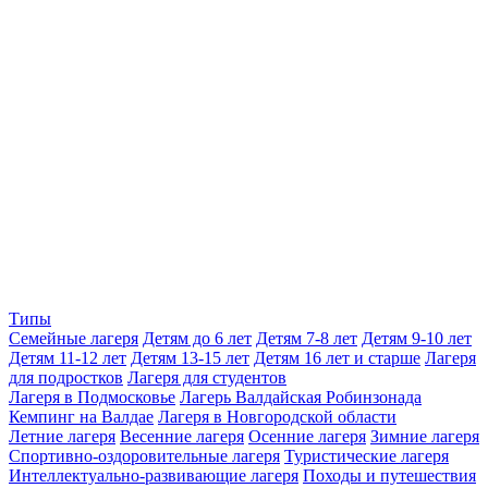
Типы
Семейные лагеря
Детям до 6 лет
Детям 7-8 лет
Детям 9-10 лет
Детям 11-12 лет
Детям 13-15 лет
Детям 16 лет и старше
Лагеря
для подростков
Лагеря для студентов
Лагеря в Подмосковье
Лагерь Валдайская Робинзонада
Кемпинг на Валдае
Лагеря в Новгородской области
Летние лагеря
Весенние лагеря
Осенние лагеря
Зимние лагеря
Спортивно-оздоровительные лагеря
Туристические лагеря
Интеллектуально-развивающие лагеря
Походы и путешествия