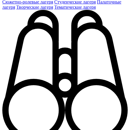
Сюжетно-ролевые лагеря
Студенческие лагеря
Палаточные
лагеря
Творческие лагеря
Тематические лагеря