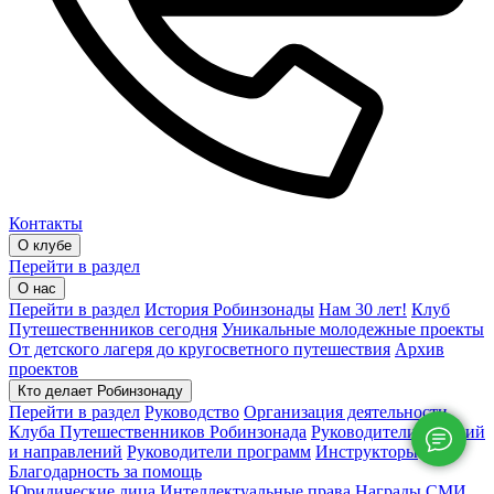
Контакты
О клубе
Перейти в раздел
О нас
Перейти в раздел
История Робинзонады
Нам 30 лет!
Клуб
Путешественников сегодня
Уникальные молодежные проекты
От детского лагеря до кругосветного путешествия
Архив
проектов
Кто делает Робинзонаду
Перейти в раздел
Руководство
Организация деятельности
Клуба Путешественников Робинзонада
Руководители локаций
и направлений
Руководители программ
Инструкторы
Благодарность за помощь
Юридические лица
Интеллектуальные права
Награды
СМИ