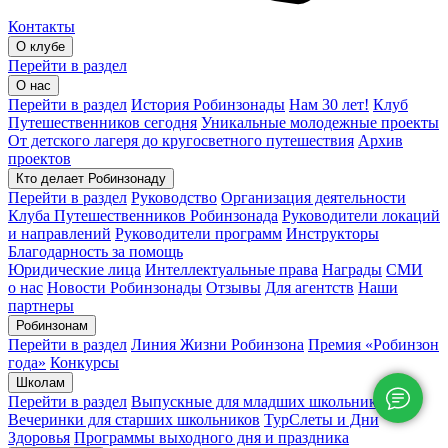
Контакты
О клубе
Перейти в раздел
О нас
Перейти в раздел
История Робинзонады
Нам 30 лет!
Клуб
Путешественников сегодня
Уникальные молодежные проекты
От детского лагеря до кругосветного путешествия
Архив
проектов
Кто делает Робинзонаду
Перейти в раздел
Руководство
Организация деятельности
Клуба Путешественников Робинзонада
Руководители локаций
и направлений
Руководители программ
Инструкторы
Благодарность за помощь
Юридические лица
Интеллектуальные права
Награды
СМИ
о нас
Новости Робинзонады
Отзывы
Для агентств
Наши
партнеры
Робинзонам
Перейти в раздел
Линия Жизни Робинзона
Премия «Робинзон
года»
Конкурсы
Школам
Перейти в раздел
Выпускные для младших школьников
Вечеринки для старших школьников
ТурСлеты и Дни
Здоровья
Программы выходного дня и праздника​