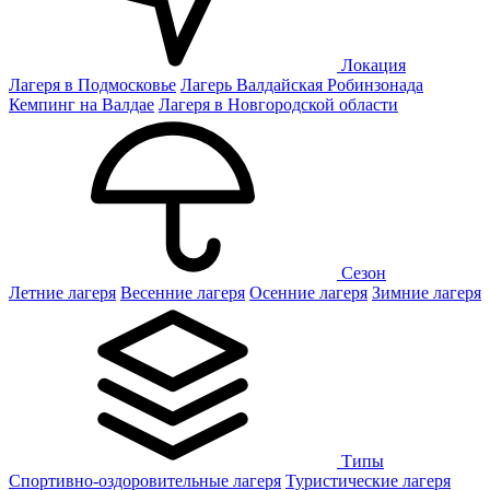
Локация
Лагеря в Подмосковье
Лагерь Валдайская Робинзонада
Кемпинг на Валдае
Лагеря в Новгородской области
Сезон
Летние лагеря
Весенние лагеря
Осенние лагеря
Зимние лагеря
Типы
Спортивно-оздоровительные лагеря
Туристические лагеря