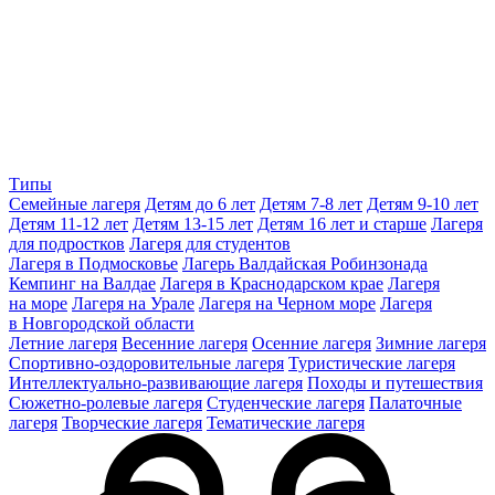
Типы
Семейные лагеря
Детям до 6 лет
Детям 7-8 лет
Детям 9-10 лет
Детям 11-12 лет
Детям 13-15 лет
Детям 16 лет и старше
Лагеря
для подростков
Лагеря для студентов
Лагеря в Подмосковье
Лагерь Валдайская Робинзонада
Кемпинг на Валдае
Лагеря в Краснодарском крае
Лагеря
на море
Лагеря на Урале
Лагеря на Черном море
Лагеря
в Новгородской области
Летние лагеря
Весенние лагеря
Осенние лагеря
Зимние лагеря
Спортивно-оздоровительные лагеря
Туристические лагеря
Интеллектуально-развивающие лагеря
Походы и путешествия
Сюжетно-ролевые лагеря
Студенческие лагеря
Палаточные
лагеря
Творческие лагеря
Тематические лагеря