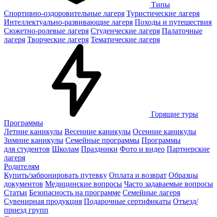
Типы
Спортивно-оздоровительные лагеря
Туристические лагеря
Интеллектуально-развивающие лагеря
Походы и путешествия
Сюжетно-ролевые лагеря
Студенческие лагеря
Палаточные
лагеря
Творческие лагеря
Тематические лагеря
Горящие туры
Программы
Летние каникулы
Весенние каникулы
Осенние каникулы
Зимние каникулы
Семейные программы
Программы
для студентов
Школам
Праздники
Фото и видео
Партнерские
лагеря
Родителям
Купить/забронировать путевку
Оплата и возврат
Образцы
документов
Медицинские вопросы
Часто задаваемые вопросы
Статьи
Безопасность на программе
Семейные лагеря
Сувенирная продукция
Подарочные сертификаты
Отъезд/
приезд групп