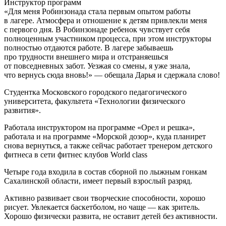
Инструктор программ
«Для меня Робинзонада стала первым опытом работы
в лагере. Атмосфера и отношение к детям привлекли меня
с первого дня. В Робинзонаде ребенок чувствует себя
полноценным участником процесса, при этом инструкторы
полностью отдаются работе. В лагере забываешь
про трудности внешнего мира и отстраняешься
от повседневных забот. Уезжая со смены, я уже знала,
что вернусь сюда вновь!» — обещала Дарья и сдержала слово!
Студентка Московского городского педагогического
университета, факультета «Технологии физического
развития».
Работала инструктором на программе «Орел и решка»,
работала и на программе «Морской дозор», куда планирет
снова вернуться, а также сейчас работает тренером детского
фитнеса в сети фитнес клубов World class
Четыре года входила в состав сборной по лыжным гонкам
Сахалинской области, имеет первый взрослый разряд.
Активно развивает свои творческие способности, хорошо
рисует. Увлекается баскетболом, но чаще — как зритель.
Хорошо физически развита, не оставит детей без активности.