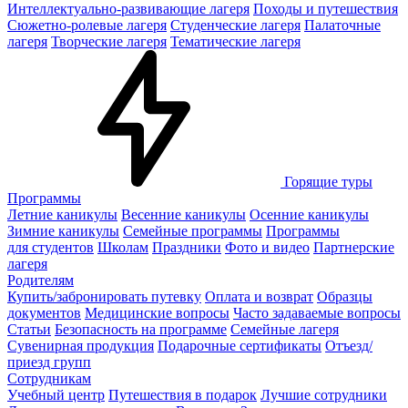
Интеллектуально-развивающие лагеря
Походы и путешествия
Сюжетно-ролевые лагеря
Студенческие лагеря
Палаточные
лагеря
Творческие лагеря
Тематические лагеря
Горящие туры
Программы
Летние каникулы
Весенние каникулы
Осенние каникулы
Зимние каникулы
Семейные программы
Программы
для студентов
Школам
Праздники
Фото и видео
Партнерские
лагеря
Родителям
Купить/забронировать путевку
Оплата и возврат
Образцы
документов
Медицинские вопросы
Часто задаваемые вопросы
Статьи
Безопасность на программе
Семейные лагеря
Сувенирная продукция
Подарочные сертификаты
Отъезд/
приезд групп
Сотрудникам
Учебный центр
Путешествия в подарок
Лучшие сотрудники