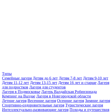
Типы
Семейные лагеря
Детям до 6 лет
Детям 7-8 лет
Детям 9-10 лет
Детям 11-12 лет
Детям 13-15 лет
Детям 16 лет и старше
Лагеря
для подростков
Лагеря для студентов
Лагеря в Подмосковье
Лагерь Валдайская Робинзонада
Кемпинг на Валдае
Лагеря в Новгородской области
Летние лагеря
Весенние лагеря
Осенние лагеря
Зимние лагеря
Спортивно-оздоровительные лагеря
Туристические лагеря
Интеллектуально-развивающие лагеря
Походы и путешествия