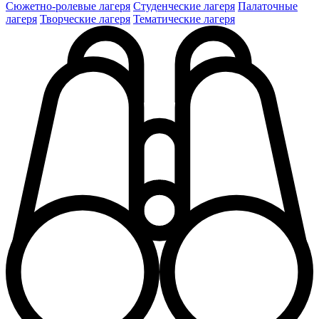
Сюжетно-ролевые лагеря
Студенческие лагеря
Палаточные
лагеря
Творческие лагеря
Тематические лагеря