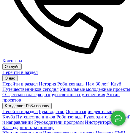
Контакты
О клубе
Перейти в раздел
О нас
Перейти в раздел
История Робинзонады
Нам 30 лет!
Клуб
Путешественников сегодня
Уникальные молодежные проекты
От детского лагеря до кругосветного путешествия
Архив
проектов
Кто делает Робинзонаду
Перейти в раздел
Руководство
Организация деятельности
Клуба Путешественников Робинзонада
Руководители локаций
и направлений
Руководители программ
Инструкторы
Благодарность за помощь
Юридические лица
Интеллектуальные права
Награды
СМИ