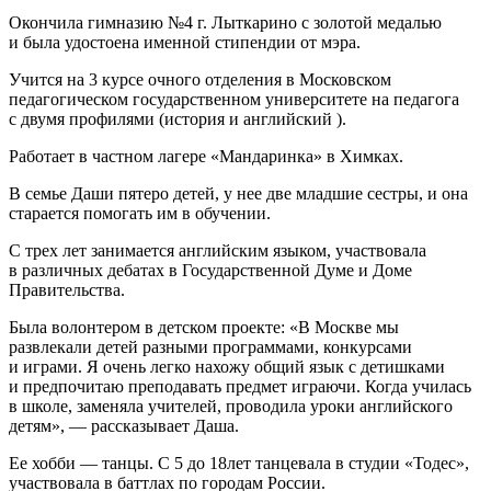
Окончила гимназию №4 г. Лыткарино с золотой медалью
и была удостоена именной стипендии от мэра.
Учится на 3 курсе очного отделения в Московском
педагогическом государственном университете на педагога
с двумя профилями (история и английский ).
Работает в частном лагере «Мандаринка» в Химках.
В семье Даши пятеро детей, у нее две младшие сестры, и она
старается помогать им в обучении.
С трех лет занимается английским языком, участвовала
в различных дебатах в Государственной Думе и Доме
Правительства.
Была волонтером в детском проекте: «В Москве мы
развлекали детей разными программами, конкурсами
и играми. Я очень легко нахожу общий язык с детишками
и предпочитаю преподавать предмет играючи. Когда училась
в школе, заменяла учителей, проводила уроки английского
детям», — рассказывает Даша.
Ее хобби — танцы. С 5 до 18лет танцевала в студии «Тодес»,
участвовала в баттлах по городам России.