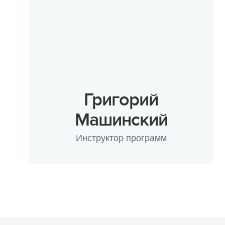
Стат
Детям 13-15 лет
Школам
Безо
Детям 16 лет и старше
Праздники
Сем
Лагеря для подростков
Фото и видео
Суве
Лагеря для студентов
Партнерские лагеря
Под
Григорий
Горящие туры
Отъе
Машинский
Инструктор программ