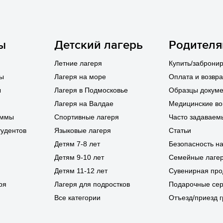
ы
Детский лагерь
Родител
Летние лагеря
Купить/забронир
лы
Лагеря на море
Оплата и возвра
ы
Лагеря в Подмосковье
Образцы докуме
Лагеря на Валдае
Медицинские в
аммы
Спортивные лагеря
Часто задаваем
тудентов
Языковые лагеря
Статьи
Детям 7-8 лет
Безопасность н
Детям 9-10 лет
Семейные лаге
Детям 11-12 лет
Сувенирная про
ря
Лагеря для подростков
Подарочные се
Все категории
Отъезд/приезд г