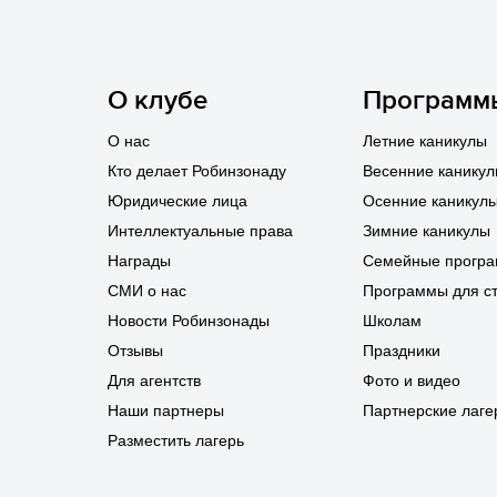
О клубе
Программ
О нас
Летние каникулы
Кто делает Робинзонаду
Весенние канику
Юридические лица
Осенние каникул
Интеллектуальные права
Зимние каникулы
Награды
Семейные прогр
СМИ о нас
Программы для с
Новости Робинзонады
Школам
Отзывы
Праздники
Для агентств
Фото и видео
Наши партнеры
Партнерские лаге
Разместить лагерь