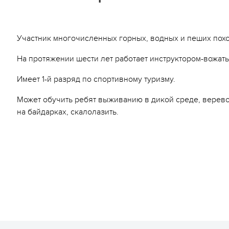
ьи
пасность на программе
Участник многочисленных горных, водных и пеших пох
ейные лагеря
На протяжении шести лет работает инструктором-вожаты
нирная продукция
Имеет 1-й разряд по спортивному туризму.
арочные сертификаты
Может обучить ребят выживанию в дикой среде, верево
зд/приезд групп
на байдарках, скалолазить.