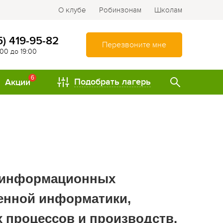
О клубе
Робинзонам
Школам
5) 419-95-82
Перезвоните мне
:00 до 19:00
6
Подобрать лагерь
Акции
ТИПЫ
Спортивно-оздоровительные
лагеря
Туристические лагеря
т информационных
Интеллектуально-
развивающие лагеря
енной информатики,
Походы и путешествия
 процессов и производств.