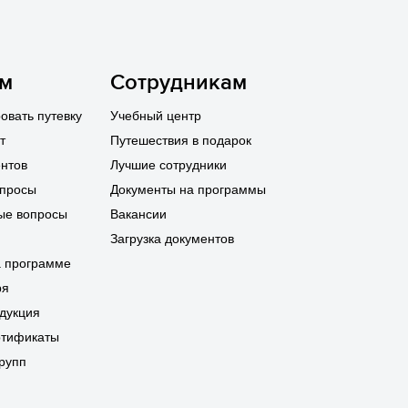
ям
Сотрудникам
овать путевку
Учебный центр
т
Путешествия в подарок
нтов
Лучшие сотрудники
опросы
Документы на программы
ые вопросы
Вакансии
Загрузка документов
а программе
ря
дукция
ртификаты
рупп