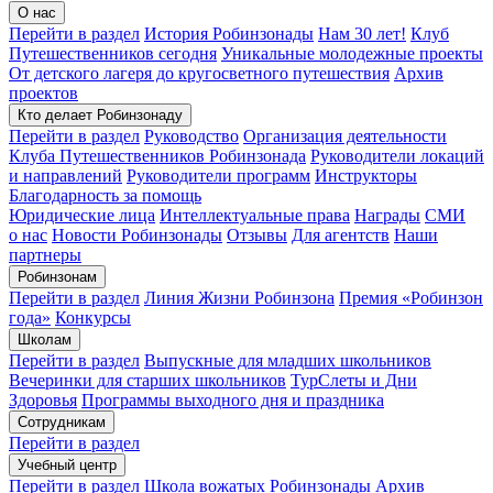
О нас
Перейти в раздел
История Робинзонады
Нам 30 лет!
Клуб
Путешественников сегодня
Уникальные молодежные проекты
От детского лагеря до кругосветного путешествия
Архив
проектов
Кто делает Робинзонаду
Перейти в раздел
Руководство
Организация деятельности
Клуба Путешественников Робинзонада
Руководители локаций
и направлений
Руководители программ
Инструкторы
Благодарность за помощь
Юридические лица
Интеллектуальные права
Награды
СМИ
о нас
Новости Робинзонады
Отзывы
Для агентств
Наши
партнеры
Робинзонам
Перейти в раздел
Линия Жизни Робинзона
Премия «Робинзон
года»
Конкурсы
Школам
Перейти в раздел
Выпускные для младших школьников
Вечеринки для старших школьников
ТурСлеты и Дни
Здоровья
Программы выходного дня и праздника​
Сотрудникам
Перейти в раздел
Учебный центр
Перейти в раздел
Школа вожатых Робинзонады
Архив