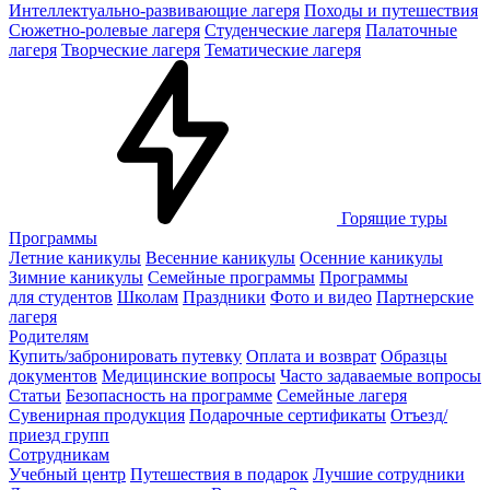
Интеллектуально-развивающие лагеря
Походы и путешествия
Сюжетно-ролевые лагеря
Студенческие лагеря
Палаточные
лагеря
Творческие лагеря
Тематические лагеря
Горящие туры
Программы
Летние каникулы
Весенние каникулы
Осенние каникулы
Зимние каникулы
Семейные программы
Программы
для студентов
Школам
Праздники
Фото и видео
Партнерские
лагеря
Родителям
Купить/забронировать путевку
Оплата и возврат
Образцы
документов
Медицинские вопросы
Часто задаваемые вопросы
Статьи
Безопасность на программе
Семейные лагеря
Сувенирная продукция
Подарочные сертификаты
Отъезд/
приезд групп
Сотрудникам
Учебный центр
Путешествия в подарок
Лучшие сотрудники