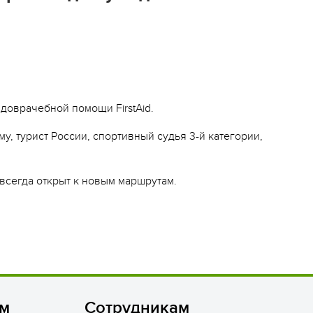
Сюжетно-ролевые лагеря
Студенческие лагеря
Палаточные лагеря
Творческие лагеря
 доврачебной помощи FirstAid.
Тематические лагеря
у, турист России, спортивный судья 3-й категории,
 всегда открыт к новым маршрутам.
ям
Сотрудникам