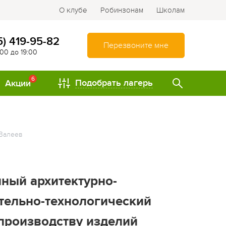
О клубе
Робинзонам
Школам
5) 419-95-82
Перезвоните мне
:00 до 19:00
6
Подобрать лагерь
Акции
ТИПЫ
Валеев
Спортивно-оздоровительные
лагеря
Туристические лагеря
ный архитектурно-
Интеллектуально-
ительно-технологический
развивающие лагеря
 производству изделий
Походы и путешествия