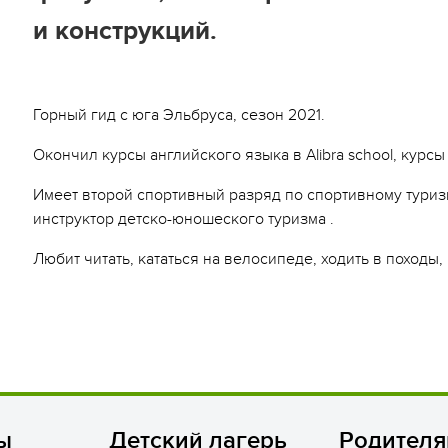
ьи
и конструкций.
пасность на программе
ейные лагеря
Горный гид с юга Эльбруса, сезон 2021.
нирная продукция
Окончил курсы английского языка в Alibra school, курсы
арочные сертификаты
Имеет второй спортивный разряд по спортивному туризм
зд/приезд групп
инструктор детско-юношеского туризма .
Любит читать, кататься на велосипеде, ходить в походы,
ы
Детский лагерь
Родител