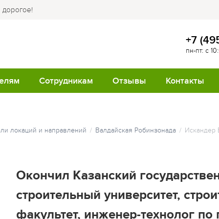
е дорогое!
+7 (49
пн-пт: с 10
елям
Сотрудникам
Отзывы
Контакты
СЕЗОН
КАЦИЯ
ть/забронировать
Учебный центр
вку
ли локаций и направлений
Валдайская Робинзонада
Искандер 
я в Подмосковье
Летние лагеря
Путешествия в подарок
та и возврат
ь Валдайская
Весенние лагеря
Лучшие сотрудники
зонада
азцы документов
Окончил Казанский государствен
Осенние лагеря
Документы на программы
нг на Валдае
ицинские вопросы
строительный университет, стро
Зимние лагеря
Вакансии
я в Новгородской
то задаваемые вопросы
ти
факультет, инженер-технолог по
нтов
Загрузка документов