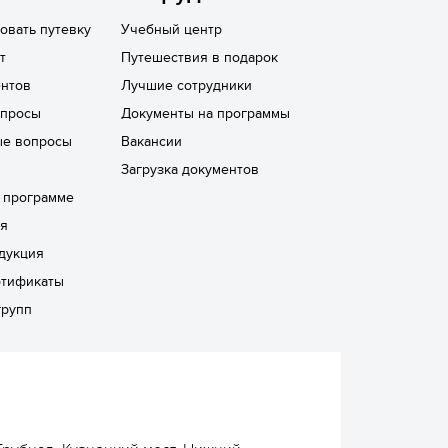
овать путевку
Учебный центр
т
Путешествия в подарок
нтов
Лучшие сотрудники
опросы
Документы на программы
ые вопросы
Вакансии
Загрузка документов
а программе
ря
дукция
ртификаты
групп