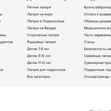
Летние лагеря
Купить/забронир
лы
Лагеря на море
Оплата и возвра
ы
Лагеря в Подмосковье
Образцы докуме
Лагеря на Валдае
Медицинские в
ммы
Спортивные лагеря
Часто задаваем
удентов
Языковые лагеря
Статьи
Детям 7-8 лет
Безопасность н
Детям 9-10 лет
Семейные лаге
Детям 11-12 лет
Сувенирная про
ря
Лагеря для подростков
Подарочные се
Все категории
Отъезд/приезд 