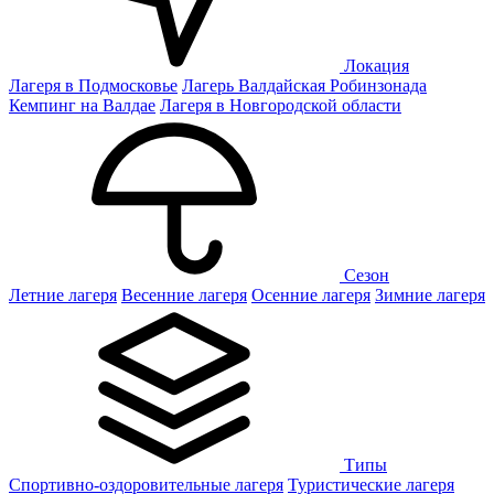
Локация
Лагеря в Подмосковье
Лагерь Валдайская Робинзонада
Кемпинг на Валдае
Лагеря в Новгородской области
Сезон
Летние лагеря
Весенние лагеря
Осенние лагеря
Зимние лагеря
Типы
Спортивно-оздоровительные лагеря
Туристические лагеря