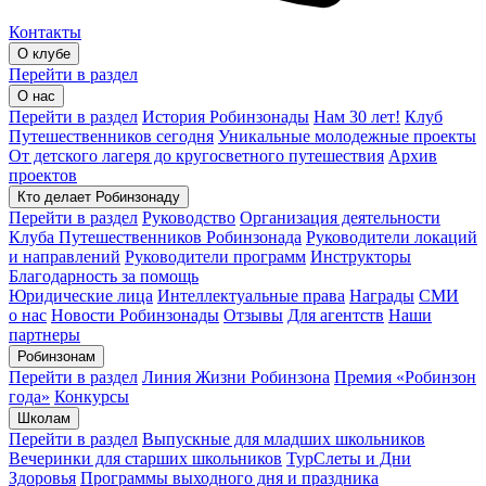
Контакты
О клубе
Перейти в раздел
О нас
Перейти в раздел
История Робинзонады
Нам 30 лет!
Клуб
Путешественников сегодня
Уникальные молодежные проекты
От детского лагеря до кругосветного путешествия
Архив
проектов
Кто делает Робинзонаду
Перейти в раздел
Руководство
Организация деятельности
Клуба Путешественников Робинзонада
Руководители локаций
и направлений
Руководители программ
Инструкторы
Благодарность за помощь
Юридические лица
Интеллектуальные права
Награды
СМИ
о нас
Новости Робинзонады
Отзывы
Для агентств
Наши
партнеры
Робинзонам
Перейти в раздел
Линия Жизни Робинзона
Премия «Робинзон
года»
Конкурсы
Школам
Перейти в раздел
Выпускные для младших школьников
Вечеринки для старших школьников
ТурСлеты и Дни
Здоровья
Программы выходного дня и праздника​