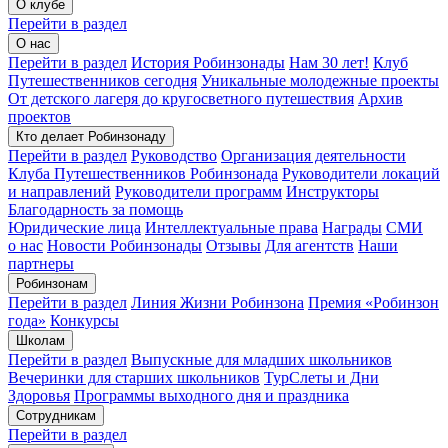
О клубе
Перейти в раздел
О нас
Перейти в раздел
История Робинзонады
Нам 30 лет!
Клуб
Путешественников сегодня
Уникальные молодежные проекты
От детского лагеря до кругосветного путешествия
Архив
проектов
Кто делает Робинзонаду
Перейти в раздел
Руководство
Организация деятельности
Клуба Путешественников Робинзонада
Руководители локаций
и направлений
Руководители программ
Инструкторы
Благодарность за помощь
Юридические лица
Интеллектуальные права
Награды
СМИ
о нас
Новости Робинзонады
Отзывы
Для агентств
Наши
партнеры
Робинзонам
Перейти в раздел
Линия Жизни Робинзона
Премия «Робинзон
года»
Конкурсы
Школам
Перейти в раздел
Выпускные для младших школьников
Вечеринки для старших школьников
ТурСлеты и Дни
Здоровья
Программы выходного дня и праздника​
Сотрудникам
Перейти в раздел