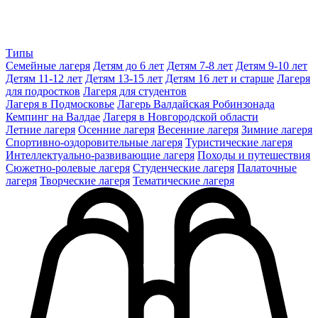
Типы
Семейные лагеря
Детям до 6 лет
Детям 7-8 лет
Детям 9-10 лет
Детям 11-12 лет
Детям 13-15 лет
Детям 16 лет и старше
Лагеря
для подростков
Лагеря для студентов
Лагеря в Подмосковье
Лагерь Валдайская Робинзонада
Кемпинг на Валдае
Лагеря в Новгородской области
Летние лагеря
Осенние лагеря
Весенние лагеря
Зимние лагеря
Спортивно-оздоровительные лагеря
Туристические лагеря
Интеллектуально-развивающие лагеря
Походы и путешествия
Сюжетно-ролевые лагеря
Студенческие лагеря
Палаточные
лагеря
Творческие лагеря
Тематические лагеря