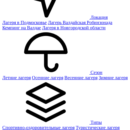
Локация
Лагеря в Подмосковье
Лагерь Валдайская Робинзонада
Кемпинг на Валдае
Лагеря в Новгородской области
Сезон
Летние лагеря
Осенние лагеря
Весенние лагеря
Зимние лагеря
Типы
Спортивно-оздоровительные лагеря
Туристические лагеря