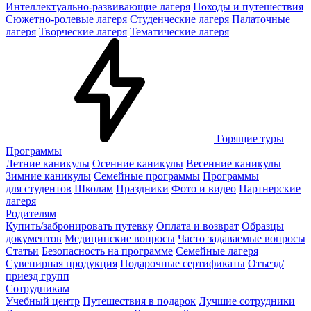
Интеллектуально-развивающие лагеря
Походы и путешествия
Сюжетно-ролевые лагеря
Студенческие лагеря
Палаточные
лагеря
Творческие лагеря
Тематические лагеря
Горящие туры
Программы
Летние каникулы
Осенние каникулы
Весенние каникулы
Зимние каникулы
Семейные программы
Программы
для студентов
Школам
Праздники
Фото и видео
Партнерские
лагеря
Родителям
Купить/забронировать путевку
Оплата и возврат
Образцы
документов
Медицинские вопросы
Часто задаваемые вопросы
Статьи
Безопасность на программе
Семейные лагеря
Сувенирная продукция
Подарочные сертификаты
Отъезд/
приезд групп
Сотрудникам
Учебный центр
Путешествия в подарок
Лучшие сотрудники