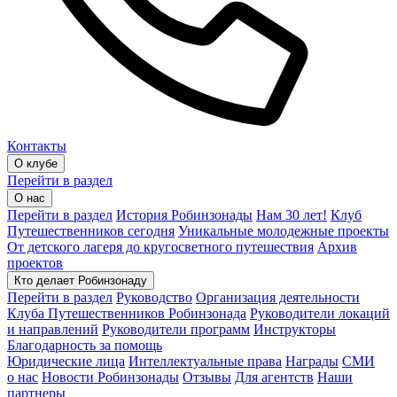
Контакты
О клубе
Перейти в раздел
О нас
Перейти в раздел
История Робинзонады
Нам 30 лет!
Клуб
Путешественников сегодня
Уникальные молодежные проекты
От детского лагеря до кругосветного путешествия
Архив
проектов
Кто делает Робинзонаду
Перейти в раздел
Руководство
Организация деятельности
Клуба Путешественников Робинзонада
Руководители локаций
и направлений
Руководители программ
Инструкторы
Благодарность за помощь
Юридические лица
Интеллектуальные права
Награды
СМИ
о нас
Новости Робинзонады
Отзывы
Для агентств
Наши
партнеры