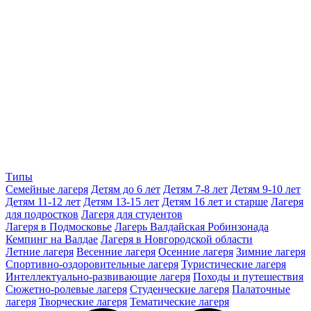
Типы
Семейные лагеря
Детям до 6 лет
Детям 7-8 лет
Детям 9-10 лет
Детям 11-12 лет
Детям 13-15 лет
Детям 16 лет и старше
Лагеря
для подростков
Лагеря для студентов
Лагеря в Подмосковье
Лагерь Валдайская Робинзонада
Кемпинг на Валдае
Лагеря в Новгородской области
Летние лагеря
Весенние лагеря
Осенние лагеря
Зимние лагеря
Спортивно-оздоровительные лагеря
Туристические лагеря
Интеллектуально-развивающие лагеря
Походы и путешествия
Сюжетно-ролевые лагеря
Студенческие лагеря
Палаточные
лагеря
Творческие лагеря
Тематические лагеря