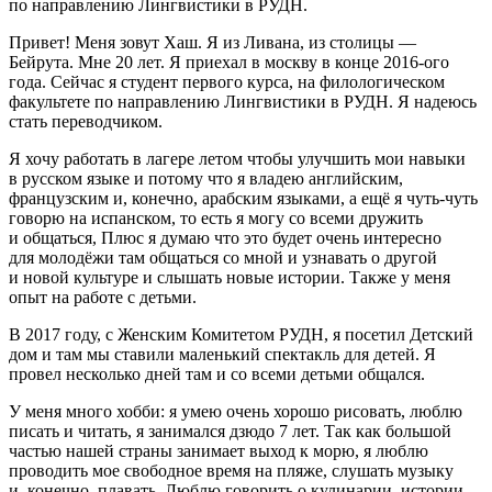
по направлению Лингвистики в РУДН.
Привет! Меня зовут Хаш. Я из Ливана, из столицы —
Бейрута. Мне 20 лет. Я приехал в москву в конце 2016-ого
года. Сейчас я студент первого курса, на филологическом
факультете по направлению Лингвистики в РУДН. Я надеюсь
стать переводчиком.
Я хочу работать в лагере летом чтобы улучшить мои навыки
в русском языке и потому что я владею английским,
французским и, конечно, арабским языками, а ещё я чуть-чуть
говорю на испанском, то есть я могу со всеми дружить
и общаться, Плюс я думаю что это будет очень интересно
для молодёжи там общаться со мной и узнавать о другой
и новой культуре и слышать новые истории. Также у меня
опыт на работе с детьми.
В 2017 году, с Женским Комитетом РУДН, я посетил Детский
дом и там мы ставили маленький спектакль для детей. Я
провел несколько дней там и со всеми детьми общался.
У меня много хобби: я умею очень хорошо рисовать, люблю
писать и читать, я занимался дзюдо 7 лет. Так как большой
частью нашей страны занимает выход к морю, я люблю
проводить мое свободное время на пляже, слушать музыку
и, конечно, плавать. Люблю говорить о кулинарии, истории