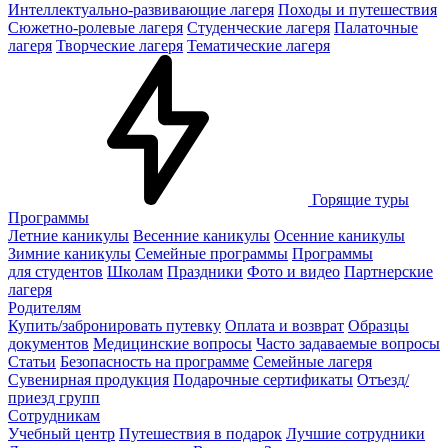
Интеллектуально-развивающие лагеря
Походы и путешествия
Сюжетно-ролевые лагеря
Студенческие лагеря
Палаточные
лагеря
Творческие лагеря
Тематические лагеря
Горящие туры
Программы
Летние каникулы
Весенние каникулы
Осенние каникулы
Зимние каникулы
Семейные программы
Программы
для студентов
Школам
Праздники
Фото и видео
Партнерские
лагеря
Родителям
Купить/забронировать путевку
Оплата и возврат
Образцы
документов
Медицинские вопросы
Часто задаваемые вопросы
Статьи
Безопасность на программе
Семейные лагеря
Сувенирная продукция
Подарочные сертификаты
Отъезд/
приезд групп
Сотрудникам
Учебный центр
Путешествия в подарок
Лучшие сотрудники