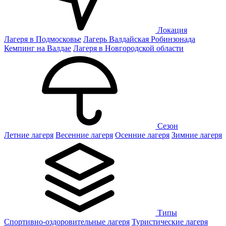
Локация
Лагеря в Подмосковье
Лагерь Валдайская Робинзонада
Кемпинг на Валдае
Лагеря в Новгородской области
Сезон
Летние лагеря
Весенние лагеря
Осенние лагеря
Зимние лагеря
Типы
Спортивно-оздоровительные лагеря
Туристические лагеря