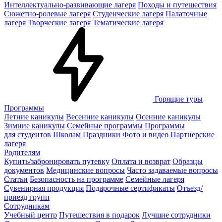
Интеллектуально-развивающие лагеря
Походы и путешествия
Сюжетно-ролевые лагеря
Студенческие лагеря
Палаточные
лагеря
Творческие лагеря
Тематические лагеря
Горящие туры
Программы
Летние каникулы
Весенние каникулы
Осенние каникулы
Зимние каникулы
Семейные программы
Программы
для студентов
Школам
Праздники
Фото и видео
Партнерские
лагеря
Родителям
Купить/забронировать путевку
Оплата и возврат
Образцы
документов
Медицинские вопросы
Часто задаваемые вопросы
Статьи
Безопасность на программе
Семейные лагеря
Сувенирная продукция
Подарочные сертификаты
Отъезд/
приезд групп
Сотрудникам
Учебный центр
Путешествия в подарок
Лучшие сотрудники