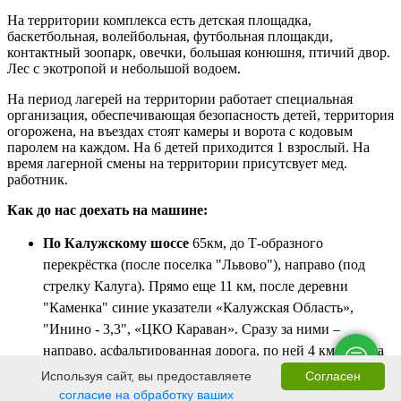
На территории комплекса есть детская площадка,
баскетбольная, волейбольная, футбольная площакди,
контактный зоопарк, овечки, большая конюшня, птичий двор.
Лес с экотропой и небольшой водоем.
На период лагерей на территории работает специальная
организация, обеспечивающая безопасность детей, территория
огорожена, на въездах стоят камеры и ворота с кодовым
паролем на каждом. На 6 детей приходится 1 взрослый. На
время лагерной смены на территории присутсвует мед.
работник.
Как до нас доехать на машине:
По Калужскому шоссе
65км, до Т-образного
перекрёстка (после поселка "Львово"), направо (под
стрелку Калуга). Прямо еще 11 км, после деревни
"Каменка" синие указатели «Калужская Область»,
"Инино - 3,3", «ЦКО Караван». Сразу за ними –
направо, асфальтированная дорога, по ней 4 км (дорога
проходит сквозь поселок Инино). Конюшня
Используя сайт, вы предоставляете
Согласен
расположена после поселка Инино (примерно через 300
согласие на обработку ваших