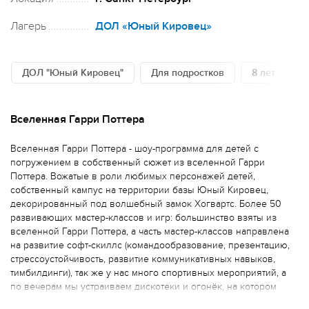
Лагерь
ДОЛ «Юный Кировец»
ДОЛ "Юный Кировец"
Для подростков
8 лет
1
Вселенная Гарри Поттера
Вселенная Гарри Поттера - шоу-программа для детей с
погружением в собственный сюжет из вселенной Гарри
Поттера. Вожатые в роли любимых персонажей детей,
собственный кампус на территории базы Юный Кировец,
декорированный под волшебный замок Хогвартс. Более 50
развивающих мастер-классов и игр: большинство взяты из
вселенной Гарри Поттера, а часть мастер-классов направлена
на развитие софт-скиллс (командообразование, презентацию,
стрессоустойчивость, развитие коммуникативных навыков,
тимбилдинги), так же у нас много спортивных мероприятий, а
по вечерам мы устраиваем дискотеки и огонёк, на котором
ребята делятся друг с другом впечатлениями о прошедшем