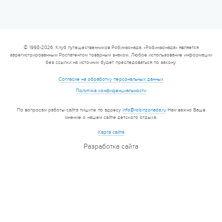
© 1998-2026. Клуб путешественников Робинзонада. «Робинзонада» является
зарегистрированным Роспатентом товарным знаком. Любое использование информации
без ссылки на источник будет преследоваться по закону.
Согласие на обработку персональных данных
Политика конфиденциальности
По вопросам работы сайта пишите по адресу
info@robinzonada.ru
Нам важно Ваше
мнение о нашем сайте детского отдыха.
Еще 1 фото
Карта сайта
Разработка сайта