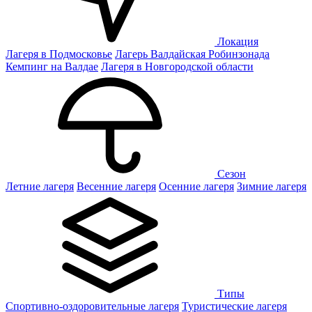
Локация
Лагеря в Подмосковье
Лагерь Валдайская Робинзонада
Кемпинг на Валдае
Лагеря в Новгородской области
Сезон
Летние лагеря
Весенние лагеря
Осенние лагеря
Зимние лагеря
Типы
Спортивно-оздоровительные лагеря
Туристические лагеря