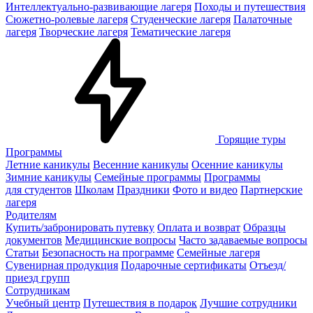
Интеллектуально-развивающие лагеря
Походы и путешествия
Сюжетно-ролевые лагеря
Студенческие лагеря
Палаточные
лагеря
Творческие лагеря
Тематические лагеря
Горящие туры
Программы
Летние каникулы
Весенние каникулы
Осенние каникулы
Зимние каникулы
Семейные программы
Программы
для студентов
Школам
Праздники
Фото и видео
Партнерские
лагеря
Родителям
Купить/забронировать путевку
Оплата и возврат
Образцы
документов
Медицинские вопросы
Часто задаваемые вопросы
Статьи
Безопасность на программе
Семейные лагеря
Сувенирная продукция
Подарочные сертификаты
Отъезд/
приезд групп
Сотрудникам
Учебный центр
Путешествия в подарок
Лучшие сотрудники