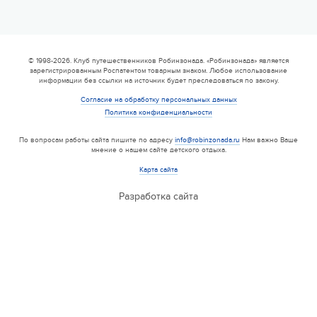
© 1998-2026. Клуб путешественников Робинзонада. «Робинзонада» является
зарегистрированным Роспатентом товарным знаком. Любое использование
информации без ссылки на источник будет преследоваться по закону.
Согласие на обработку персональных данных
Политика конфиденциальности
По вопросам работы сайта пишите по адресу
info@robinzonada.ru
Нам важно Ваше
мнение о нашем сайте детского отдыха.
Карта сайта
Разработка сайта