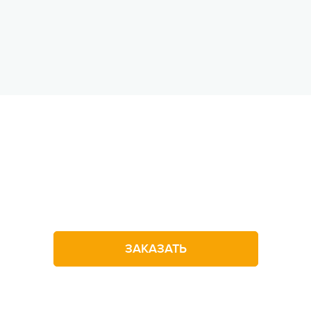
Не можете
определиться
с выбором лагеря?
Оставьте заявку на звонок
ЗАКАЗАТЬ