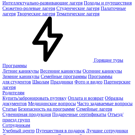
Интеллектуально-развивающие лагеря
Походы и путешествия
Сюжетно-ролевые лагеря
Студенческие лагеря
Палаточные
лагеря
Творческие лагеря
Тематические лагеря
Горящие туры
Программы
Летние каникулы
Весенние каникулы
Осенние каникулы
Зимние каникулы
Семейные программы
Программы
для студентов
Школам
Праздники
Фото и видео
Партнерские
лагеря
Родителям
Купить/забронировать путевку
Оплата и возврат
Образцы
документов
Медицинские вопросы
Часто задаваемые вопросы
Статьи
Безопасность на программе
Семейные лагеря
Сувенирная продукция
Подарочные сертификаты
Отъезд/
приезд групп
Сотрудникам
Учебный центр
Путешествия в подарок
Лучшие сотрудники