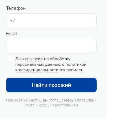
Сюжетно-ролевые лагеря
Телефон
Студенческие лагеря
Палаточные лагеря
Email
Творческие лагеря
Тематические лагеря
Даю
согласие
на обработку
персональных данных, с
политикой
конфиденциальности
ознакомлен.
Найти похожий
Нажимая на кнопку, вы соглашаетесь с правилами
сайта и хорошим настроением
Интеллектуально-развивающие
Летние лагеря