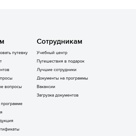
ям
Сотрудникам
овать путевку
Учебный центр
т
Путешествия в подарок
нтов
Лучшие сотрудники
опросы
Документы на программы
ые вопросы
Вакансии
Загрузка документов
а программе
ря
дукция
ртификаты