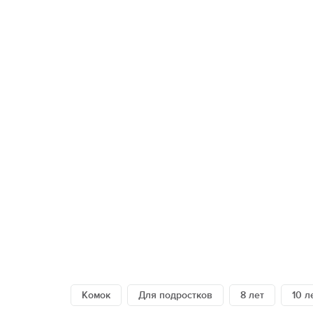
Стат
Детям 13-15 лет
Школам
Безо
Детям 16 лет и старше
Праздники
Сем
Лагеря для подростков
Фото и видео
Суве
Лагеря для студентов
Партнерские лагеря
Под
Горящие туры
Отъе
Комок
Для подростков
8 лет
10 л