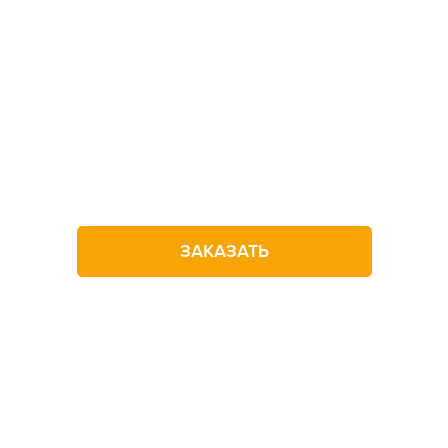
Не можете определитьс
с выбором лагеря?
Оставьте заявку на звонок
ЗАКАЗАТЬ