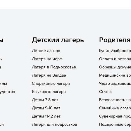
ы
Детский лагерь
Родител
Летние лагеря
Купить/забронир
лы
Лагеря на море
Оплата и возвра
ы
Лагеря в Подмосковье
Образцы докуме
Лагеря на Валдае
Медицинские в
ммы
Спортивные лагеря
Часто задаваем
удентов
Языковые лагеря
Статьи
Детям 7-8 лет
Безопасность н
Детям 9-10 лет
Семейные лаге
Детям 11-12 лет
Сувенирная про
ря
Лагеря для подростков
Подарочные се