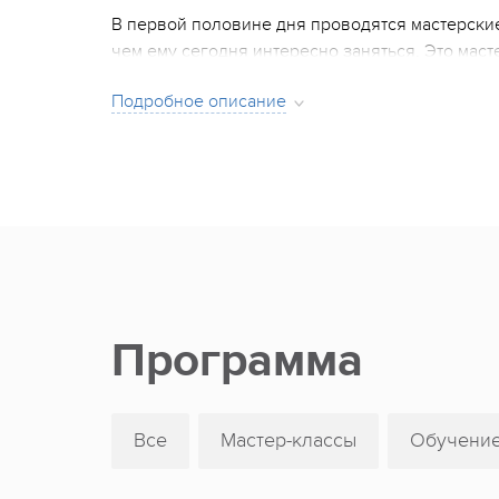
В первой половине дня проводятся мастерские
чем ему сегодня интересно заняться. Это маст
мастерства, хореографические занятия, "дворо
Подробное описание
Во второй половине дня ребята участвуют в д
день в лагере наполнен играми, конкурсами, 
отдыха включает спортивные, ролевые, страте
приключенческие тематические дни. В течение
который обязательно увидят родители. Времени
Каждую смену в лагере работают квалифициров
социологи по работе с молодежью. Педсостав "
конкурса вожатых "Полар".
Программа
Все
Мастер-классы
Обучени