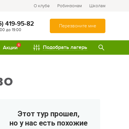
О клубе
Робинзонам
Школам
5) 419-95-82
Перезвоните мне
:00 до 19:00
6
Подобрать лагерь
Акции
ТИПЫ
во
Спортивно-оздоровительные
лагеря
Туристические лагеря
Интеллектуально-
Этот тур прошел,
развивающие лагеря
но у нас есть похожие
Походы и путешествия