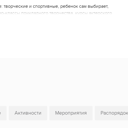
: творческие и спортивные, ребенок сам выбирает,
ер-классы прикладного творчества, курсы актерского
вые" игры, спортивные занятия, игры в бассейне.
невных и вечерних творческих мероприятиях. Каждый
турнирами, квестами, шоу и развлечениями. Программа
гические, интеллектуальные, творческие и
 смены дети готовят свой проектный концерт,
 скучать не будет!
анные педагоги: вожатые, методисты, психологи,
Комок" в 2022г. стал лауреатом Всероссийского
е
Активности
Мероприятия
Распорядок