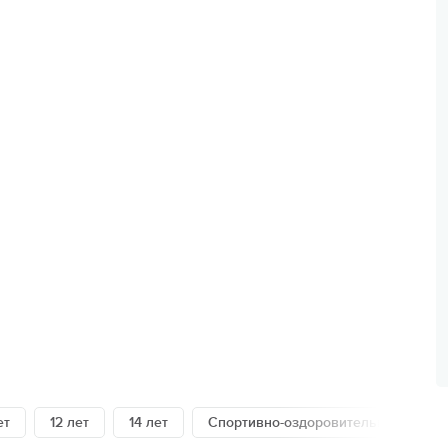
ьи
пасность на программе
ейные лагеря
нирная продукция
арочные сертификаты
зд/приезд групп
Еще 5 фото
ет
12 лет
14 лет
Спортивно-оздоровительные