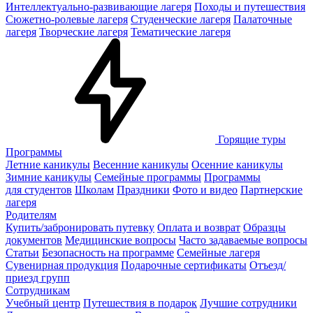
Интеллектуально-развивающие лагеря
Походы и путешествия
Сюжетно-ролевые лагеря
Студенческие лагеря
Палаточные
лагеря
Творческие лагеря
Тематические лагеря
Горящие туры
Программы
Летние каникулы
Весенние каникулы
Осенние каникулы
Зимние каникулы
Семейные программы
Программы
для студентов
Школам
Праздники
Фото и видео
Партнерские
лагеря
Родителям
Купить/забронировать путевку
Оплата и возврат
Образцы
документов
Медицинские вопросы
Часто задаваемые вопросы
Статьи
Безопасность на программе
Семейные лагеря
Сувенирная продукция
Подарочные сертификаты
Отъезд/
приезд групп
Сотрудникам
Учебный центр
Путешествия в подарок
Лучшие сотрудники