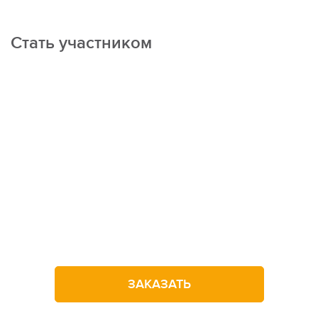
2 ежедневные тренировки по футболу на поле
Занятия по тактике футбола
Стать участником
Разминки
Товарищеские матчи, командные мероприятия
Поход на каток;
Прогулки в парке, игры на открытом воздухе
Просмотры фильмов
Не можете
определиться
Настольные игры
с выбором лагеря?
Двухразовое питание
Оставьте заявку на звонок
ЗАКАЗАТЬ