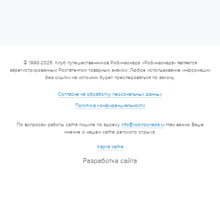
© 1998-2026. Клуб путешественников Робинзонада. «Робинзонада» является
зарегистрированным Роспатентом товарным знаком. Любое использование информации
без ссылки на источник будет преследоваться по закону.
Согласие на обработку персональных данных
Политика конфиденциальности
По вопросам работы сайта пишите по адресу
info@robinzonada.ru
Нам важно Ваше
мнение о нашем сайте детского отдыха.
Карта сайта
Разработка сайта