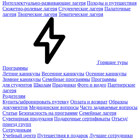
Интеллектуально-развивающие лагеря
Походы и путешествия
Сюжетно-ролевые лагеря
Студенческие лагеря
Палаточные
лагеря
Творческие лагеря
Тематические лагеря
Горящие туры
Программы
Летние каникулы
Весенние каникулы
Осенние каникулы
Зимние каникулы
Семейные программы
Программы
для студентов
Школам
Праздники
Фото и видео
Партнерские
лагеря
Родителям
Купить/забронировать путевку
Оплата и возврат
Образцы
документов
Медицинские вопросы
Часто задаваемые вопросы
Статьи
Безопасность на программе
Семейные лагеря
Сувенирная продукция
Подарочные сертификаты
Отъезд/
приезд групп
Сотрудникам
Учебный центр
Путешествия в подарок
Лучшие сотрудники