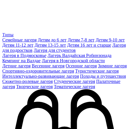
Типы
Семейные лагеря
Детям до 6 лет
Детям 7-8 лет
Детям 9-10 лет
Детям 11-12 лет
Детям 13-15 лет
Детям 16 лет и старше
Лагеря
для подростков
Лагеря для студентов
Лагеря в Подмосковье
Лагерь Валдайская Робинзонада
Кемпинг на Валдае
Лагеря в Новгородской области
Летние лагеря
Весенние лагеря
Осенние лагеря
Зимние лагеря
Спортивно-оздоровительные лагеря
Туристические лагеря
Интеллектуально-развивающие лагеря
Походы и путешествия
Сюжетно-ролевые лагеря
Студенческие лагеря
Палаточные
лагеря
Творческие лагеря
Тематические лагеря