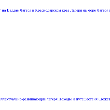
 на Валдае
Лагеря в Краснодарском крае
Лагеря на море
Лагеря 
ллектуально-развивающие лагеря
Походы и путешествия
Сюжет