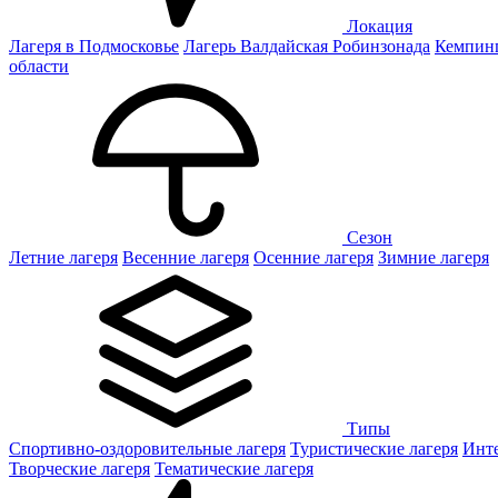
Локация
Лагеря в Подмосковье
Лагерь Валдайская Робинзонада
Кемпинг
области
Сезон
Летние лагеря
Весенние лагеря
Осенние лагеря
Зимние лагеря
Типы
Спортивно-оздоровительные лагеря
Туристические лагеря
Инте
Творческие лагеря
Тематические лагеря