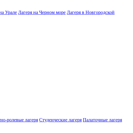
на Урале
Лагеря на Черном море
Лагеря в Новгородской
но-ролевые лагеря
Студенческие лагеря
Палаточные лагеря