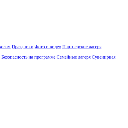
олам
Праздники
Фото и видео
Партнерские лагеря
и
Безопасность на программе
Семейные лагеря
Сувенирная