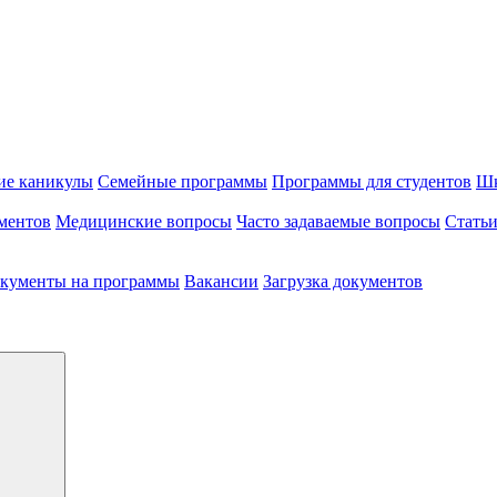
ие каникулы
Семейные программы
Программы для студентов
Шк
ментов
Медицинские вопросы
Часто задаваемые вопросы
Стать
кументы на программы
Вакансии
Загрузка документов