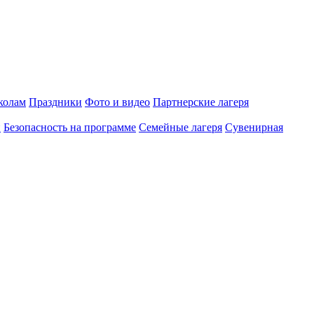
олам
Праздники
Фото и видео
Партнерские лагеря
и
Безопасность на программе
Семейные лагеря
Сувенирная