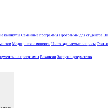
ие каникулы
Семейные программы
Программы для студентов
Шк
ментов
Медицинские вопросы
Часто задаваемые вопросы
Стать
кументы на программы
Вакансии
Загрузка документов
одобрать