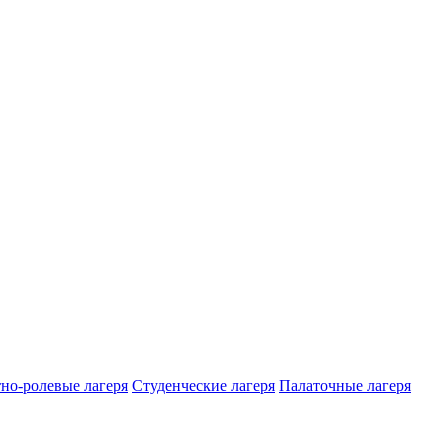
но-ролевые лагеря
Студенческие лагеря
Палаточные лагеря