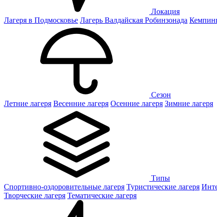
Локация
Лагеря в Подмосковье
Лагерь Валдайская Робинзонада
Кемпинг
Сезон
Летние лагеря
Весенние лагеря
Осенние лагеря
Зимние лагеря
Типы
Спортивно-оздоровительные лагеря
Туристические лагеря
Инте
Творческие лагеря
Тематические лагеря