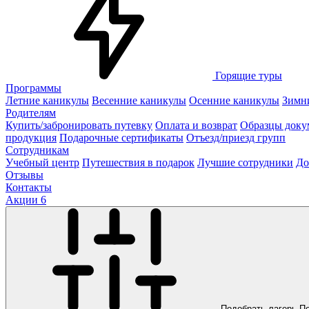
Горящие туры
Программы
Летние каникулы
Весенние каникулы
Осенние каникулы
Зимн
Родителям
Купить/забронировать путевку
Оплата и возврат
Образцы доку
продукция
Подарочные сертификаты
Отъезд/приезд групп
Сотрудникам
Учебный центр
Путешествия в подарок
Лучшие сотрудники
До
Отзывы
Контакты
Акции
6
Подобрать лагерь
П