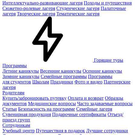
Интеллектуально-развивающие лагеря
Походы и путешествия
Сюжетно-ролевые лагеря
Студенческие лагеря
Палаточные
лагеря
Творческие лагеря
Тематические лагеря
Горящие туры
Программы
Летние каникулы
Весенние каникулы
Осенние каникулы
Зимние каникулы
Семейные программы
Программы
для студентов
Школам
Праздники
Фото и видео
Партнерские
лагеря
Родителям
Купить/забронировать путевку
Оплата и возврат
Образцы
документов
Медицинские вопросы
Часто задаваемые вопросы
Статьи
Безопасность на программе
Семейные лагеря
Сувенирная продукция
Подарочные сертификаты
Отъезд/
приезд групп
Сотрудникам
Учебный центр
Путешествия в подарок
Лучшие сотрудники