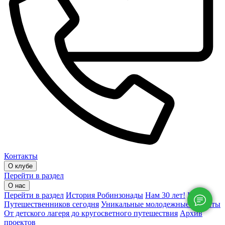
Контакты
О клубе
Перейти в раздел
О нас
Перейти в раздел
История Робинзонады
Нам 30 лет!
Клуб
Путешественников сегодня
Уникальные молодежные проекты
От детского лагеря до кругосветного путешествия
Архив
проектов