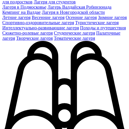
для подростков
Лагеря для студентов
Лагеря в Подмосковье
Лагерь Валдайская Робинзонада
Кемпинг на Валдае
Лагеря в Новгородской области
Летние лагеря
Весенние лагеря
Осенние лагеря
Зимние лагеря
Спортивно-оздоровительные лагеря
Туристические лагеря
Интеллектуально-развивающие лагеря
Походы и путешествия
Сюжетно-ролевые лагеря
Студенческие лагеря
Палаточные
лагеря
Творческие лагеря
Тематические лагеря