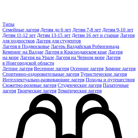
Типы
Семейные лагеря
Детям до 6 лет
Детям 7-8 лет
Детям 9-10 лет
Детям 11-12 лет
Детям 13-15 лет
Детям 16 лет и старше
Лагеря
для подростков
Лагеря для студентов
Лагеря в Подмосковье
Лагерь Валдайская Робинзонада
Кемпинг на Валдае
Лагеря в Краснодарском крае
Лагеря
на море
Лагеря на Урале
Лагеря на Черном море
Лагеря
в Новгородской области
Летние лагеря
Весенние лагеря
Осенние лагеря
Зимние лагеря
Спортивно-оздоровительные лагеря
Туристические лагеря
Интеллектуально-развивающие лагеря
Походы и путешествия
Сюжетно-ролевые лагеря
Студенческие лагеря
Палаточные
лагеря
Творческие лагеря
Тематические лагеря