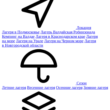
Локация
Лагеря в Подмосковье
Лагерь Валдайская Робинзонада
Кемпинг на Валдае
Лагеря в Краснодарском крае
Лагеря
на море
Лагеря на Урале
Лагеря на Черном море
Лагеря
в Новгородской области
Сезон
Летние лагеря
Весенние лагеря
Осенние лагеря
Зимние лагеря