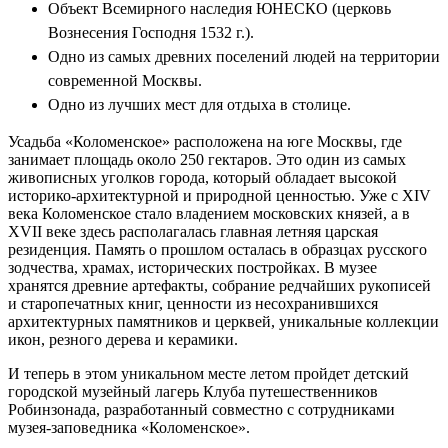
Объект Всемирного наследия ЮНЕСКО (церковь
Вознесения Господня 1532 г.).
Одно из самых древних поселений людей на территории
современной Москвы.
Одно из лучших мест для отдыха в столице.
Усадьба «Коломенское» расположена на юге Москвы, где
занимает площадь около 250 гектаров. Это один из самых
живописных уголков города, который обладает высокой
историко-архитектурной и природной ценностью. Уже с XIV
века Коломенское стало владением московских князей, а в
XVII веке здесь располагалась главная летняя царская
резиденция. Память о прошлом осталась в образцах русского
зодчества, храмах, исторических постройках. В музее
хранятся древние артефакты, собрание редчайших рукописей
и старопечатных книг, ценности из несохранившихся
архитектурных памятников и церквей, уникальные коллекции
икон, резного дерева и керамики.
И теперь в этом уникальном месте летом пройдет детский
городской музейный лагерь Клуба путешественников
Робинзонада, разработанный совместно с сотрудниками
музея-заповедника «Коломенское».