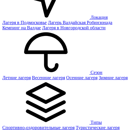
Локация
Лагеря в Подмосковье
Лагерь Валдайская Робинзонада
Кемпинг на Валдае
Лагеря в Новгородской области
Сезон
Летние лагеря
Весенние лагеря
Осенние лагеря
Зимние лагеря
Типы
Спортивно-оздоровительные лагеря
Туристические лагеря