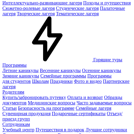
Интеллектуально-развивающие лагеря
Походы и путешествия
Сюжетно-ролевые лагеря
Студенческие лагеря
Палаточные
лагеря
Творческие лагеря
Тематические лагеря
Горящие туры
Программы
Летние каникулы
Весенние каникулы
Осенние каникулы
Зимние каникулы
Семейные программы
Программы
для студентов
Школам
Праздники
Фото и видео
Партнерские
лагеря
Родителям
Купить/забронировать путевку
Оплата и возврат
Образцы
документов
Медицинские вопросы
Часто задаваемые вопросы
Статьи
Безопасность на программе
Семейные лагеря
Сувенирная продукция
Подарочные сертификаты
Отъезд/
приезд групп
Сотрудникам
Учебный центр
Путешествия в подарок
Лучшие сотрудники