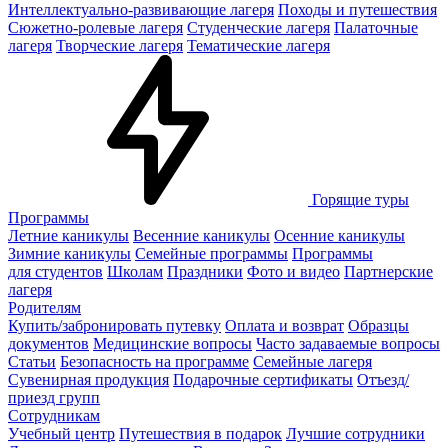
Интеллектуально-развивающие лагеря
Походы и путешествия
Сюжетно-ролевые лагеря
Студенческие лагеря
Палаточные
лагеря
Творческие лагеря
Тематические лагеря
Горящие туры
Программы
Летние каникулы
Весенние каникулы
Осенние каникулы
Зимние каникулы
Семейные программы
Программы
для студентов
Школам
Праздники
Фото и видео
Партнерские
лагеря
Родителям
Купить/забронировать путевку
Оплата и возврат
Образцы
документов
Медицинские вопросы
Часто задаваемые вопросы
Статьи
Безопасность на программе
Семейные лагеря
Сувенирная продукция
Подарочные сертификаты
Отъезд/
приезд групп
Сотрудникам
Учебный центр
Путешествия в подарок
Лучшие сотрудники