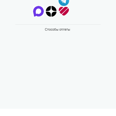
6 смена
17.08 — 29.08.2026
Способы оплаты
Валдайская Робинзонада. Классик
17 августа 2026
6 смена
17.08 — 29.08.2026