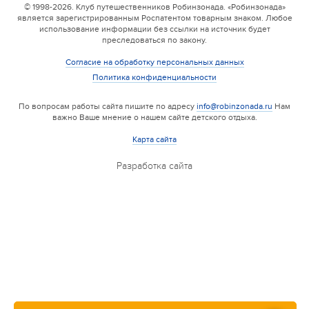
Валдайская Робинзонада. Классик (домики)
© 1998-2026. Клуб путешественников Робинзонада. «Робинзонада»
является зарегистрированным Роспатентом товарным знаком. Любое
17 августа 2026
использование информации без ссылки на источник будет
преследоваться по закону.
Согласие на обработку персональных данных
Политика конфиденциальности
По вопросам работы сайта пишите по адресу
info@robinzonada.ru
Нам
важно Ваше мнение о нашем сайте детского отдыха.
Карта сайта
Разработка сайта
6 смена
17.08 — 22.08.2026
Валдайская Робинзонада. Лайт
17 августа 2026