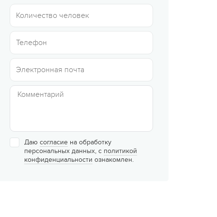
Сюжетно-ролевые лагеря
Студенческие лагеря
Палаточные лагеря
Творческие лагеря
Тематические лагеря
Даю
согласие
на обработку
персональных данных, с
политикой
конфиденциальности
ознакомлен.