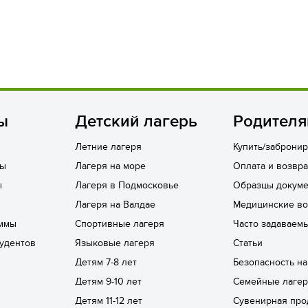
ы
Детский лагерь
Родител
Летние лагеря
Купить/забронир
лы
Лагеря на море
Оплата и возвра
ы
Лагеря в Подмосковье
Образцы докуме
Лагеря на Валдае
Медицинские в
ммы
Спортивные лагеря
Часто задаваем
удентов
Языковые лагеря
Статьи
Детям 7-8 лет
Безопасность н
Детям 9-10 лет
Семейные лаге
Детям 11-12 лет
Сувенирная про