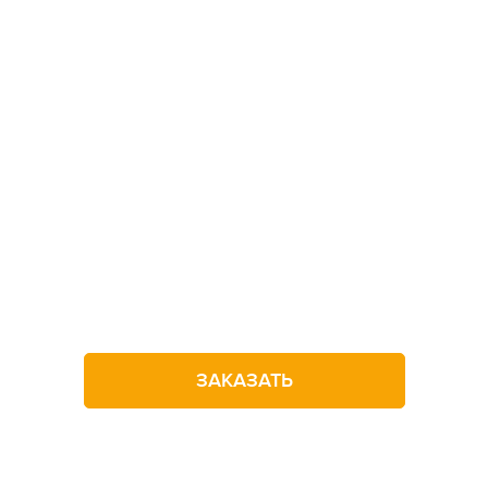
Не можете определитьс
с выбором лагеря?
Оставьте заявку на звонок
ЗАКАЗАТЬ