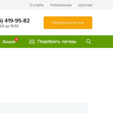
О клубе
Робинзонам
Школам
5) 419-95-82
Перезвоните мне
:00 до 19:00
6
Подобрать лагерь
Акции
ТИПЫ
Спортивно-оздоровительные
лагеря
Туристические лагеря
Интеллектуально-
развивающие лагеря
Походы и путешествия