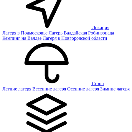
Локация
Лагеря в Подмосковье
Лагерь Валдайская Робинзонада
Кемпинг на Валдае
Лагеря в Новгородской области
Сезон
Летние лагеря
Весенние лагеря
Осенние лагеря
Зимние лагеря