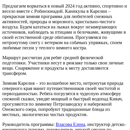
Предлагаем ворваться в новый 2024 год активно, спортивно и
весело вместе с Робинзонадой. Каникулы в Карелии –
прекрасная зимняя программа для любителей снежных
активностей, природы и морозного, кристально-чистого
воздуха. Будем кататься на лыжах вокруг незамерзающих
источников, наблюдать за птицами и белочками, живущими в
своей естественной среде обитания. Прогуляемся по
нетронутому снегу с ветерком на собачьих упряжках, споем
любимые песни у теплого зимнего костра.
Маршрут рассчитан для ребят средней физической
подготовки. Участники несут в рюкзаке только свои личные
вещи. Снаряжение и продукты к месту доставляются
трансфером.
Зимняя Карелия – это волшебное место, нетронутая природа
северного края манит путешественников своей чистотой и
первозданностью. Ребята погрузятся в чудесную атмосферу
снежной сказки, увидят мощный и быстрый водопад Кивач,
прогуляются по зимнему Петрозаводску и набережной
Онежского озера, попробуют традиционные блюда из
местных, экологически чистых продуктов.
Руководитель программы:
Власова Елена
, инструктор детско-
юношеского туризма, руководитель детской секции по