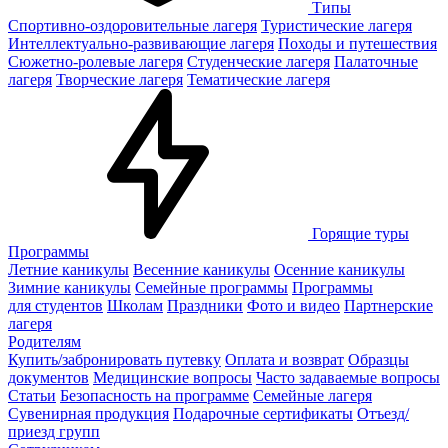
Типы
Спортивно-оздоровительные лагеря
Туристические лагеря
Интеллектуально-развивающие лагеря
Походы и путешествия
Сюжетно-ролевые лагеря
Студенческие лагеря
Палаточные
лагеря
Творческие лагеря
Тематические лагеря
Горящие туры
Программы
Летние каникулы
Весенние каникулы
Осенние каникулы
Зимние каникулы
Семейные программы
Программы
для студентов
Школам
Праздники
Фото и видео
Партнерские
лагеря
Родителям
Купить/забронировать путевку
Оплата и возврат
Образцы
документов
Медицинские вопросы
Часто задаваемые вопросы
Статьи
Безопасность на программе
Семейные лагеря
Сувенирная продукция
Подарочные сертификаты
Отъезд/
приезд групп