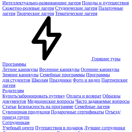
Интеллектуально-развивающие лагеря
Походы и путешествия
Сюжетно-ролевые лагеря
Студенческие лагеря
Палаточные
лагеря
Творческие лагеря
Тематические лагеря
Горящие туры
Программы
Летние каникулы
Весенние каникулы
Осенние каникулы
Зимние каникулы
Семейные программы
Программы
для студентов
Школам
Праздники
Фото и видео
Партнерские
лагеря
Родителям
Купить/забронировать путевку
Оплата и возврат
Образцы
документов
Медицинские вопросы
Часто задаваемые вопросы
Статьи
Безопасность на программе
Семейные лагеря
Сувенирная продукция
Подарочные сертификаты
Отъезд/
приезд групп
Сотрудникам
Учебный центр
Путешествия в подарок
Лучшие сотрудники