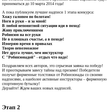
приниматься до 10 марта 2014 года!
А пока публикуем лучшие надписи 1 этапа конкурса:
Хожу галопом по болотам!
Ноги в руки – и за мной!
В любой непонятной ситуации иди в поход!
Живу приключениями
Робинзон на все руки
Не в плюшках счастье, а в походе!
Измеряю время в привалах
Творю невозможное
Нет друга лучше, чем инструктор
С "Робинзонадой" - отдых что надо!
Поздравляем всех авторов, это серьезная заявка на победу!
И приоткрываем завесу тайны над призами! Победители
получат фирменные толстовки от Робинзонады со своими
надписями, а наиболее активные инструкторы – фирменную
спортивную бутылку!
Дерзайте! Ждем ваших новых надписей.
Этап 2