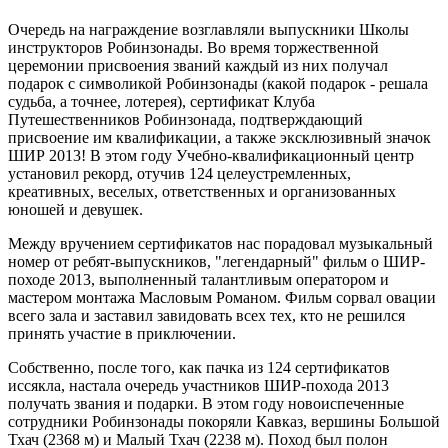
Очередь на награждение возглавляли выпускники Школы
инструкторов Робинзонады. Во время торжественной
церемонии присвоения званий каждый из них получал
подарок с символикой Робинзонады (какой подарок - решала
судьба, а точнее, лотерея), сертификат Клуба
Путешественников Робинзонада, подтверждающий
присвоение им квалификации, а также эксклюзивный значок
ШИР 2013! В этом году Учебно-квалификационный центр
установил рекорд, отучив 124 целеустремленных,
креативных, веселых, ответственных и организованных
юношей и девушек.
Между вручением сертификатов нас порадовал музыкальный
номер от ребят-выпускников, "легендарный" фильм о ШИР-
походе 2013, выполненный талантливым оператором и
мастером монтажа Масловым Романом. Фильм сорвал овации
всего зала и заставил завидовать всех тех, кто не решился
принять участие в приключении.
Собственно, после того, как пачка из 124 сертификатов
иссякла, настала очередь участников ШИР-похода 2013
получать звания и подарки. В этом году новоиспеченные
сотрудники Робинзонады покоряли Кавказ, вершины Большой
Тхач (2368 м) и Малый Тхач (2238 м). Поход был полон