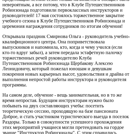
невероятным, а все потому, что в Клубе Путешественников
Робинзонада подготовили первоклассных инструкторов и
руководителей! 17 мая состоялось торжественное закрытие
учебного сезона в Клубе Путешественников Робинзонада и
церемония награждения сотрудников по итогам обучения!
Открывала праздник Смирнова Ольга - руководитель учебно-
квалифиционного центра. Она поприветствовала
выпускников и напомнила, кто, когда и чему учился (если
кто-то вдруг забыл), а затем передала эстафетную палочку
торжественных речей руководителю Клуба
Путешественников Робинзонада Щербакову Алексею
Леонидовичу, который пожелал юношам и девушкам
покорения новых карьерных высот, удовольствия и драйва от
выполнения непростой работы инструктора и руководителя
программы.
На самом деле, обучение - вещь занимательная, но в то же
время непростая. Будущим инструкторам нужно было
побывать на двух составляющих учебы: посетить
теоретическую сессию, проходящую на базе пансионата
Доброе, и стать участником туристического выезда в поселок
Раздоры. Только в совокупности успешного прохождения
этих мероприятий учащиеся могли претендовать на гордое
звание "Инструктор Робинзонады". С этим справились