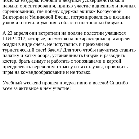
поселка Раздоры. Юноши и девушки усовершенствовали
навыки ориентирования, приняв участие в дневных и ночных
соревнованиях, где победу одержал экипаж Косоусовой
Виктории и Умниковой Елены, потренировались в вязании
узлов и отточили умения в области постановки бивуака.
А 23 апреля они встретили на поляне полсотни учащихся
ШИР 2017, которые, несмотря на нехарактерные для апреля
осадки в виде снега, не испугались и приехали на
туристический слет! Зачем? Для того чтобы научиться ставить
палатку и хатку бобра, устанавливать бивуак и разводить
костер, брать азимут и работать с топознаками и картой,
преодолевать веревочную трассу и вязать узлы, проводить
игры на командообразование и не только.
Учебный weekend прошел продуктивно и весело! Спасибо
всем за активное в нем участие!