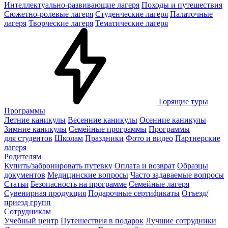
Интеллектуально-развивающие лагеря
Походы и путешествия
Сюжетно-ролевые лагеря
Студенческие лагеря
Палаточные
лагеря
Творческие лагеря
Тематические лагеря
Горящие туры
Программы
Летние каникулы
Весенние каникулы
Осенние каникулы
Зимние каникулы
Семейные программы
Программы
для студентов
Школам
Праздники
Фото и видео
Партнерские
лагеря
Родителям
Купить/забронировать путевку
Оплата и возврат
Образцы
документов
Медицинские вопросы
Часто задаваемые вопросы
Статьи
Безопасность на программе
Семейные лагеря
Сувенирная продукция
Подарочные сертификаты
Отъезд/
приезд групп
Сотрудникам
Учебный центр
Путешествия в подарок
Лучшие сотрудники