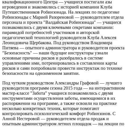
квалификационного Центра — учащиеся постигали азы
игроведения и знакомились с историей компании Клуба
Путешественников Робинзонада. На лекциях по педагогике
Робинзонады с Марией Разореновой — руководителем отдела
персонала и проекта "Валдайская Робинзонада" — учащиеся
познакомились с двумя ключевыми секретами компании:
пирамидой потребностей участников и авторской
педагогической технологией руководителя Клуба Алексея
Леонидовича Щербакова. Под руководством Владимира
Питяева — опытного администратора и руководителя проекта
"Безопасность" — наши будущие инструкторы узнали
основные причины рисков и разобрались в системе
управлениями ими, потренировались в составлении карты
рисков и сами попробовали провести инструктаж по технике
безопасности на одноименном занятии.
Под чутким руководством Александры Графовой — лучшего
руководителя программ сезона 2015 года — на интерактивном
мастер-классе "Забота" учащиеся познакомились с двумя
инструментами осуществления заботы, имеющимися в их
распоряжении на программе, а также освоили на практике
несколько конкретных техник, которые помогают
контролировать психологический комфорт Робинзонов. С
Анной Нестеровой — руководителем отдела продаж и
опытным администратором летних площадок — на лекции по