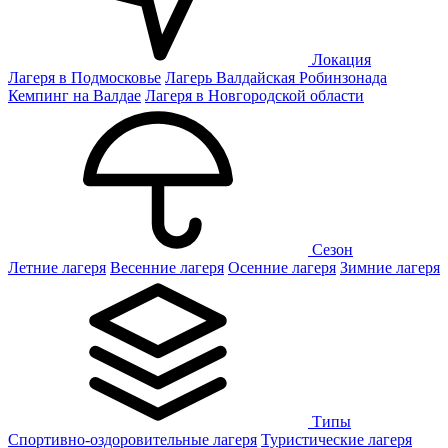
Локация
Лагеря в Подмосковье
Лагерь Валдайская Робинзонада
Кемпинг на Валдае
Лагеря в Новгородской области
Сезон
Летние лагеря
Весенние лагеря
Осенние лагеря
Зимние лагеря
Типы
Спортивно-оздоровительные лагеря
Туристические лагеря