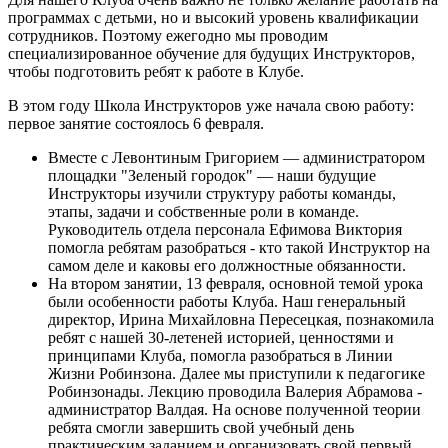
программах с детьми, но и высокий уровень квалификации
сотрудников. Поэтому ежегодно мы проводим
специализированное обучение для будущих Инструкторов,
чтобы подготовить ребят к работе в Клубе.
В этом году Школа Инструкторов уже начала свою работу:
первое занятие состоялось 6 февраля.
Вместе с Левонтиным Григорием — администратором
площадки "Зеленый городок" — наши будущие
Инструкторы изучили структуру работы команды,
этапы, задачи и собственные роли в команде.
Руководитель отдела персонала Ефимова Виктория
помогла ребятам разобраться - кто такой Инструктор на
самом деле и каковы его должностные обязанности.
На втором занятии, 13 февраля, основной темой урока
были особенности работы Клуба. Наш генеральный
директор, Ирина Михайловна Пересецкая, познакомила
ребят с нашей 30-летеней историей, ценностями и
принципами Клуба, помогла разобраться в Линии
Жизни Робинзона. Далее мы приступили к педагогике
Робинзонады. Лекцию проводила Валерия Абрамова -
администратор Валдая. На основе полученной теории
ребята смогли завершить свой учебный день
практическим заданием и организовать свой первый