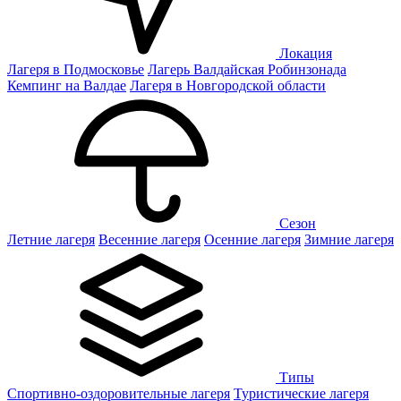
Локация
Лагеря в Подмосковье
Лагерь Валдайская Робинзонада
Кемпинг на Валдае
Лагеря в Новгородской области
Сезон
Летние лагеря
Весенние лагеря
Осенние лагеря
Зимние лагеря
Типы
Спортивно-оздоровительные лагеря
Туристические лагеря