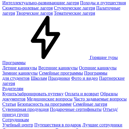
Интеллектуально-развивающие лагеря
Походы и путешествия
Сюжетно-ролевые лагеря
Студенческие лагеря
Палаточные
лагеря
Творческие лагеря
Тематические лагеря
Горящие туры
Программы
Летние каникулы
Весенние каникулы
Осенние каникулы
Зимние каникулы
Семейные программы
Программы
для студентов
Школам
Праздники
Фото и видео
Партнерские
лагеря
Родителям
Купить/забронировать путевку
Оплата и возврат
Образцы
документов
Медицинские вопросы
Часто задаваемые вопросы
Статьи
Безопасность на программе
Семейные лагеря
Сувенирная продукция
Подарочные сертификаты
Отъезд/
приезд групп
Сотрудникам
Учебный центр
Путешествия в подарок
Лучшие сотрудники