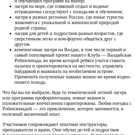
и обучающих программ на выбор;
лагеря на море, где пляжный отдых и водные
аттракционы соседствуют с похода-ми и обучением;
лагеря в разных регионах России, где юные туристы
знакомятся с уникальной и живописной природой
родной страны;
лагеря для детей и подростков разных возрастов, где
сверстникам легко и ком-фортно общаться друг с
другом.
кемпинговые лагеря на Валдае, в том числе первый и
самый популярный проект нашего Клуба — Валдайская
Робинзонада, во время которой ребята учатся ставить
палатки и ориентироваться на местности, управлять
байдаркой и выживать на необитаемом острове.
Применить полученные навыки можно во время водно-
пешего похода.
Что бы вы ни выбрали, будь то тематический летний лагерь
или программа профориентации, новые знания и
положительные впечатления гарантированы. Любая поездка с
Робинзонадой — это приключение, которое запомнится, и
полезный жизненный опыт.
Участников сопровождают опытные инструкторы,
преподаватели и врачи. Они обучат де-тей и подростков