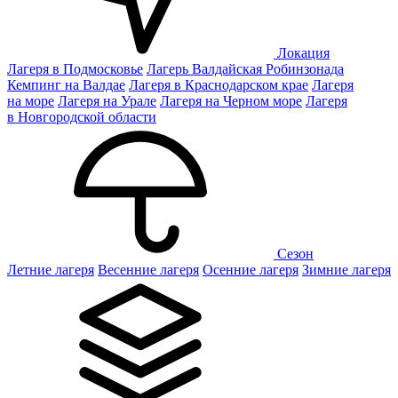
Локация
Лагеря в Подмосковье
Лагерь Валдайская Робинзонада
Кемпинг на Валдае
Лагеря в Краснодарском крае
Лагеря
на море
Лагеря на Урале
Лагеря на Черном море
Лагеря
в Новгородской области
Сезон
Летние лагеря
Весенние лагеря
Осенние лагеря
Зимние лагеря