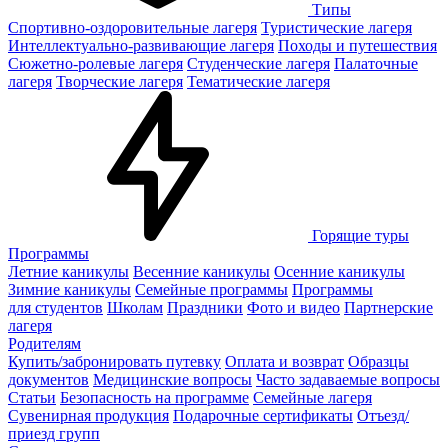
Типы
Спортивно-оздоровительные лагеря
Туристические лагеря
Интеллектуально-развивающие лагеря
Походы и путешествия
Сюжетно-ролевые лагеря
Студенческие лагеря
Палаточные
лагеря
Творческие лагеря
Тематические лагеря
Горящие туры
Программы
Летние каникулы
Весенние каникулы
Осенние каникулы
Зимние каникулы
Семейные программы
Программы
для студентов
Школам
Праздники
Фото и видео
Партнерские
лагеря
Родителям
Купить/забронировать путевку
Оплата и возврат
Образцы
документов
Медицинские вопросы
Часто задаваемые вопросы
Статьи
Безопасность на программе
Семейные лагеря
Сувенирная продукция
Подарочные сертификаты
Отъезд/
приезд групп