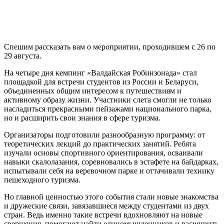
Спешим рассказать вам о мероприятии, проходившем с 26 по
29 августа.
На четыре дня кемпинг «Валдайская Робинзонада» стал
площадкой для встречи студентов из России и Беларуси,
объединенных общим интересом к путешествиям и
активному образу жизни. Участники слета смогли не только
насладиться прекрасными пейзажами национального парка,
но и расширить свои знания в сфере туризма.
Организаторы подготовили разнообразную программу: от
теоретических лекций до практических занятий. Ребята
изучали основы спортивного ориентирования, осваивали
навыки скалолазания, соревновались в эстафете на байдарках,
испытывали себя на веревочном парке и оттачивали технику
пешеходного туризма.
Но главной ценностью этого события стали новые знакомства
и дружеские связи, завязавшиеся между студентами из двух
стран. Ведь именно такие встречи вдохновляют на новые
свершения, помогают найти единомышленников и расширить