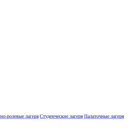
но-ролевые лагеря
Студенческие лагеря
Палаточные лагеря