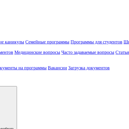
ие каникулы
Семейные программы
Программы для студентов
Шк
ментов
Медицинские вопросы
Часто задаваемые вопросы
Стать
кументы на программы
Вакансии
Загрузка документов
одобрать