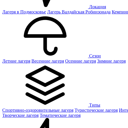
Локация
Лагеря в Подмосковье
Лагерь Валдайская Робинзонада
Кемпинг
Сезон
Летние лагеря
Весенние лагеря
Осенние лагеря
Зимние лагеря
Типы
Спортивно-оздоровительные лагеря
Туристические лагеря
Инте
Творческие лагеря
Тематические лагеря