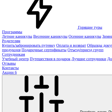
Горящие туры
Программы
Летние каникулы
Весенние каникулы
Осенние каникулы
Зимн
Родителям
Купить/забронировать путевку
Оплата и возврат
Образцы доку
продукция
Подарочные сертификаты
Отъезд/приезд групп
Сотрудникам
Учебный центр
Путешествия в подарок
Лучшие сотрудники
До
Отзывы
Контакты
Акции
6
Подобрать лагерь
П