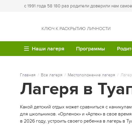
с 1991 года 58 180 раз родители доверили нам само
КЛЮЧ К РАСКРЫТИЮ ЛИЧНОСТИ
Наши лагеря
Программы
Родит
ВОЗРАСТ
ЛО
Летние каникулы
Купи
Главная
Все лагеря
Местоположение лагеря
Лагер
путе
Семейные лагеря
Лагер
Лагеря в Туа
Весенние каникулы
Опла
Детям до 6 лет
Лагер
Осенние каникулы
Робин
Обр
Детям 7-8 лет
Какой детский отдых может сравниться с каникула
Зимние каникулы
Кемпи
Мед
для школьников. «Орленок» и «Артек» в свое время
Детям 9-10 лет
Семейные программы
в 2026 году, устроить своего ребенка в лагерь в Ту
Лагер
Час
Детям 11-12 лет
облас
Программы для студе