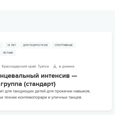
ьи
МЫ ВСЕГДА НА СВЯЗИ
пасность на программе
ейные лагеря
нирная продукция
ОПЛАТА ТУРА ЧАСТЯМИ
арочные сертификаты
Е
14 ЛЕТ
ДЛЯ ПОДРОСТКОВ
СПОРТИВНЫЕ
ЛЕТНИЕ
зд/приезд групп
Краснодарский край, Туапсе
в домике
анцевальный интенсив —
группа (стандарт)
ит для танцующих детей для прокачки навыков,
х техник контемопорари и уличных танцев.