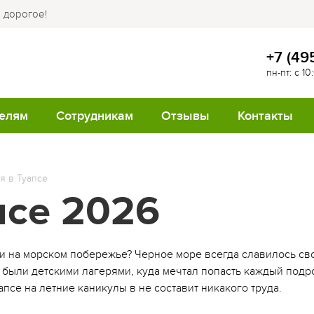
е дорогое!
+7 (49
пн-пт: с 10
елям
Сотрудникам
Отзывы
Контакты
СЕЗОН
КАЦИЯ
ть/забронировать
Учебный центр
я в Туапсе
вку
я в Подмосковье
Летние лагеря
псе 2026
Путешествия в подарок
та и возврат
ь Валдайская
Весенние лагеря
Лучшие сотрудники
зонада
азцы документов
Осенние лагеря
ми на морском побережье? Черное море всегда славилось св
Документы на программы
нг на Валдае
ицинские вопросы
 были детскими лагерями, куда мечтал попасть каждый подро
Зимние лагеря
Вакансии
апсе на летние каникулы в не составит никакого труда.
я в Новгородской
то задаваемые вопросы
ти
нтов
Загрузка документов