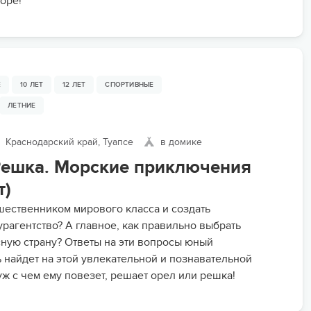
море!
Е
10 ЛЕТ
12 ЛЕТ
СПОРТИВНЫЕ
ЛЕТНИЕ
Краснодарский край, Туапсе
в домике
Решка. Морские приключения
т)
ешественником мирового класса и создать
урагентство? А главное, как правильно выбрать
ную страну? Ответы на эти вопросы юный
 найдет на этой увлекательной и познавательной
уж с чем ему повезет, решает орел или решка!