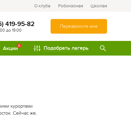
О клубе
Робинзонам
Школам
5) 419-95-82
Перезвоните мне
:00 до 19:00
6
Подобрать лагерь
Акции
ТИПЫ
Спортивно-оздоровительные
лагеря
Туристические лагеря
оими курортами
Интеллектуально-
сток. Сейчас же,
развивающие лагеря
Походы и путешествия