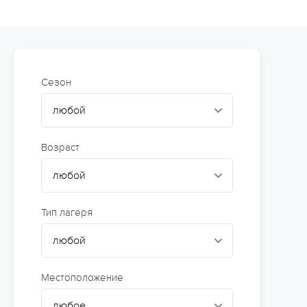
Сюжетно-ролевые лагеря
Студенческие лагеря
Палаточные лагеря
Сезон
Творческие лагеря
Тематические лагеря
Возраст
Тип лагеря
Местоположение