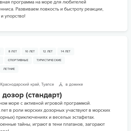
вная программа на море для любителей
енниса. Развиваем ловкость и быстроту реакции,
 и упорство!
Е
8 ЛЕТ
10 ЛЕТ
12 ЛЕТ
14 ЛЕТ
СПОРТИВНЫЕ
ТУРИСТИЧЕСКИЕ
ЛЕТНИЕ
Краснодарский край, Туапсе
в домике
дозор (стандарт)
ном море с активной игровой программой.
7 лет в роли морских дозорных участвуют в морских
горных) приключениях и веселых эстафетах.
оенные тайны, играют в тени платанов, загорают