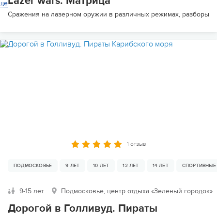
Lazer wars. Матрица
ще
Сражения на лазерном оружии в различных режимах, разборы по
1 отзыв
ПОДМОСКОВЬЕ
9 ЛЕТ
10 ЛЕТ
12 ЛЕТ
14 ЛЕТ
СПОРТИВНЫЕ
9-15 лет
Подмосковье, центр отдыха «Зеленый городок»
Дорогой в Голливуд. Пираты