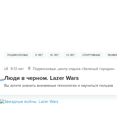
ПОДМОСКОВЬЕ
9 ЛЕТ
10 ЛЕТ
12 ЛЕТ
СПОРТИВНЫЕ
РАЗВ
9-13 лет
Подмосковье, центр отдыха «Зеленый городок»
Люди в черном. Lazer Wars
ще
Вы хотите освоить внеземные технологии и научиться пользовани