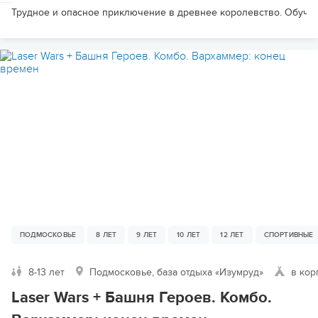
Трудное и опасное приключение в древнее королевство. Обучен
ПОДМОСКОВЬЕ
8 ЛЕТ
9 ЛЕТ
10 ЛЕТ
12 ЛЕТ
СПОРТИВНЫЕ
8-13 лет
Подмосковье, база отдыха «Изумруд»
в кор
Laser Wars + Башня Героев. Комбо.