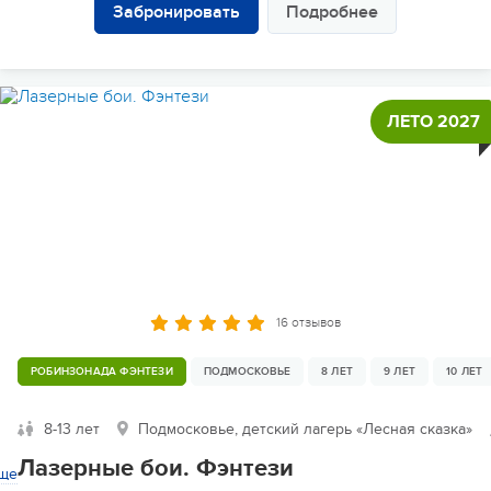
Забронировать
Подробнее
ЛЕТО 2027
16 отзывов
РОБИНЗОНАДА ФЭНТЕЗИ
ПОДМОСКОВЬЕ
8 ЛЕТ
9 ЛЕТ
10 ЛЕТ
8-13 лет
Подмосковье, детский лагерь «Лесная сказка»
Лазерные бои. Фэнтези
ще