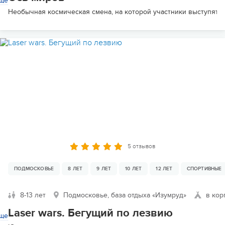
ще
Необычная космическая смена, на которой участники выступят в
5 отзывов
ПОДМОСКОВЬЕ
8 ЛЕТ
9 ЛЕТ
10 ЛЕТ
12 ЛЕТ
СПОРТИВНЫЕ
8-13 лет
Подмосковье, база отдыха «Изумруд»
в кор
Laser wars. Бегущий по лезвию
ще