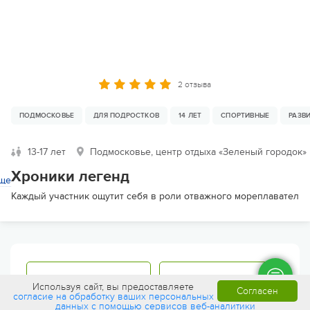
2 отзыва
ПОДМОСКОВЬЕ
ДЛЯ ПОДРОСТКОВ
14 ЛЕТ
СПОРТИВНЫЕ
РАЗВ
13-17 лет
Подмосковье, центр отдыха «Зеленый городок»
Хроники легенд
ще
Каждый участник ощутит себя в роли отважного мореплавателя,
Фильтр
Перезвонить
Используя сайт, вы предоставляете
Согласен
согласие на обработку ваших персональных
данных с помощью сервисов веб-аналитики