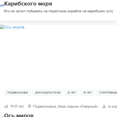
Карибского моря
ще
Кто не хотел побывать на пиратском корабле на карибских остр
ПОДМОСКОВЬЕ
ДЛЯ ПОДРОСТКОВ
12 ЛЕТ
14 ЛЕТ
СПОРТИВНЫ
11-17 лет
Подмосковье, база отдыха «Озерный»
в ко
Ось миров