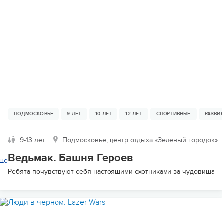
ПОДМОСКОВЬЕ
9 ЛЕТ
10 ЛЕТ
12 ЛЕТ
СПОРТИВНЫЕ
РАЗВ
9-13 лет
Подмосковье, центр отдыха «Зеленый городок»
Ведьмак. Башня Героев
ще
Ребята почувствуют себя настоящими охотниками за чудовищам