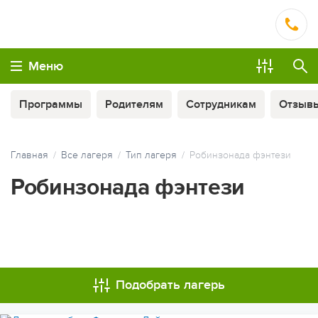
Меню
Программы
Родителям
Сотрудникам
Отзыв
Главная
Все лагеря
Тип лагеря
Робинзонада фэнтези
Робинзонада фэнтези
МЫ ВСЕГДА НА СВЯЗИ
Подобрать лагерь
ОПЛАТА ТУРА ЧАСТЯМИ