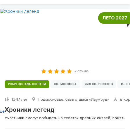
ЛЕТО 2027
2 отзыва
РОБИНЗОНАДА ФЭНТЕЗИ
ПОДМОСКОВЬЕ
ДЛЯ ПОДРОСТКОВ
14 ЛЕ
13-17 лет
Подмосковье, база отдыха «Изумруд»
в ко
Хроники легенд
ще
Участники смогут побывать на советах древних князей, понять п