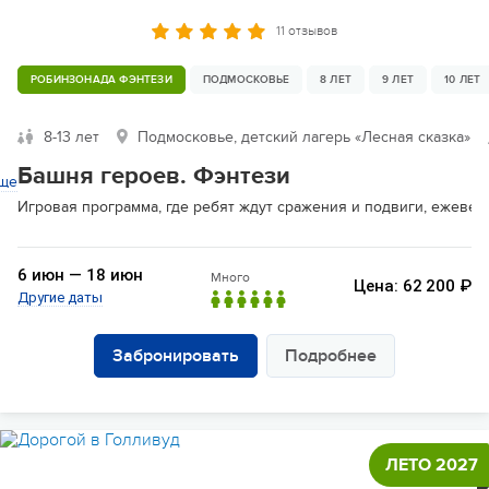
11 отзывов
РОБИНЗОНАДА ФЭНТЕЗИ
ПОДМОСКОВЬЕ
8 ЛЕТ
9 ЛЕТ
10 ЛЕТ
8-13 лет
Подмосковье, детский лагерь «Лесная сказка»
Башня героев. Фэнтези
ще
Игровая программа, где ребят ждут сражения и подвиги, ежевече
6 июн — 18 июн
Много
Цена: 62 200 ₽
Другие даты
Забронировать
Подробнее
ЛЕТО 2027