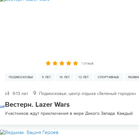
1 отзыв
ПОДМОСКОВЬЕ
9 ЛЕТ
10 ЛЕТ
12 ЛЕТ
СПОРТИВНЫЕ
РАЗВ
9-13 лет
Подмосковье, центр отдыха «Зеленый городок»
Вестерн. Lazer Wars
ще
Участников ждут приключения в мире Дикого Запада. Каждый мо