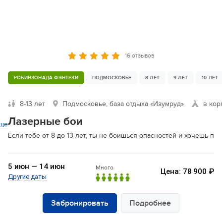
16 отзывов
РОБИНЗОНАДА ФЭНТЕЗИ
ПОДМОСКОВЬЕ
8 ЛЕТ
9 ЛЕТ
10 ЛЕТ
8-13 лет
Подмосковье, база отдыха «Изумруд»
в кор
Лазерные бои
ще
Если тебе от 8 до 13 лет, ты не боишься опасностей и хочешь п
5 июн — 14 июн
Много
Цена: 78 900 ₽
Другие даты
Забронировать
Подробнее