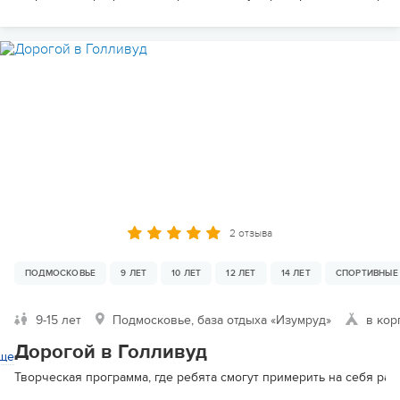
2 отзыва
ПОДМОСКОВЬЕ
9 ЛЕТ
10 ЛЕТ
12 ЛЕТ
14 ЛЕТ
СПОРТИВНЫЕ
9-15 лет
Подмосковье, база отдыха «Изумруд»
в кор
Дорогой в Голливуд
ще
Творческая программа, где ребята смогут примерить на себя раз