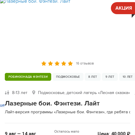
АКЦИЯ
16 отзывов
РОБИНЗОНАДА ФЭНТЕЗИ
ПОДМОСКОВЬЕ
8 ЛЕТ
9 ЛЕТ
10 ЛЕТ
8-13 лет
Подмосковье, детский лагерь «Лесная сказка»
Лазерные бои. Фэнтези. Лайт
ще
Лайт-версия программы «Лазерные бои. Фэнтези», где ребята с
Осталось мало
9 авг — 14 авг
Цена: 40 000 ₽