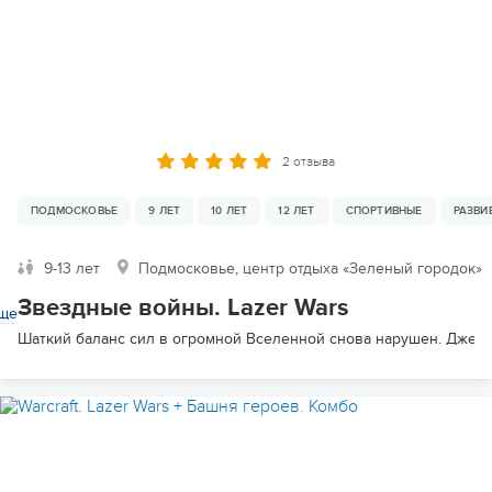
2 отзыва
ПОДМОСКОВЬЕ
9 ЛЕТ
10 ЛЕТ
12 ЛЕТ
СПОРТИВНЫЕ
РАЗВ
9-13 лет
Подмосковье, центр отдыха «Зеленый городок»
Звездные войны. Lazer Wars
ще
Шаткий баланс сил в огромной Вселенной снова нарушен. Джедаи