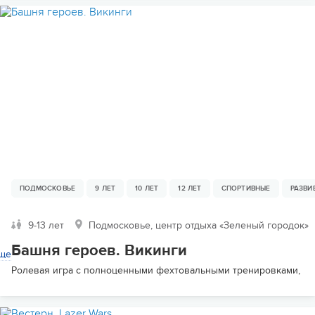
ПОДМОСКОВЬЕ
9 ЛЕТ
10 ЛЕТ
12 ЛЕТ
СПОРТИВНЫЕ
РАЗВ
9-13 лет
Подмосковье, центр отдыха «Зеленый городок»
Башня героев. Викинги
ще
Ролевая игра с полноценными фехтовальными тренировками, ве