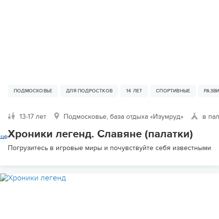
ПОДМОСКОВЬЕ
ДЛЯ ПОДРОСТКОВ
14 ЛЕТ
СПОРТИВНЫЕ
РАЗВ
13-17 лет
Подмосковье, база отдыха «Изумруд»
в пал
Хроники легенд. Славяне (палатки)
ще
Погрузитесь в игровые миры и почувствуйте себя известными ге