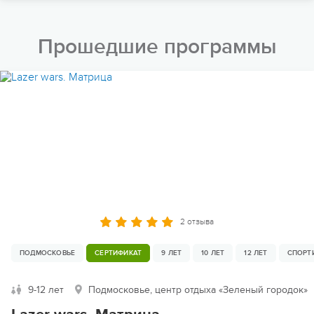
Прошедшие программы
2 отзыва
ПОДМОСКОВЬЕ
СЕРТИФИКАТ
9 ЛЕТ
10 ЛЕТ
12 ЛЕТ
СПОРТ
9-12 лет
Подмосковье, центр отдыха «Зеленый городок»