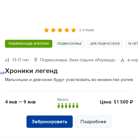
2 отзыва
РОБИНЗОНАДА ФЭНТЕЗИ
ПОДМОСКОВЬЕ
ДЛЯ ПОДРОСТКОВ
14 ЛЕ
13-17 лет
Подмосковье, база отдыха «Изумруд»
в ко
Хроники легенд
ще
Мальчишки и девчонки будут участвовать во множестве ролевых 
Много
4 янв — 9 янв
Цена: 51 500 ₽
Забронировать
Подробнее