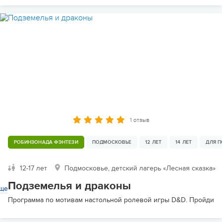
1 отзыв
РОБИНЗОНАДА ФЭНТЕЗИ
ПОДМОСКОВЬЕ
12 ЛЕТ
14 ЛЕТ
ДЛЯ 
12-17 лет
Подмосковье, детский лагерь «Лесная сказка»
Подземелья и драконы
ще
Программа по мотивам настольной ролевой игры D&D. Пройди пу