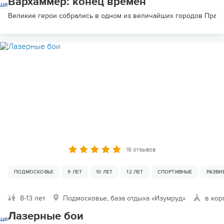
Вархаммер: конец времен
ще
Великие герои собрались в одном из величайших городов Прааг д
16 отзывов
ПОДМОСКОВЬЕ
9 ЛЕТ
10 ЛЕТ
12 ЛЕТ
СПОРТИВНЫЕ
РАЗВ
8-13 лет
Подмосковье, база отдыха «Изумруд»
в кор
Лазерные бои
ще