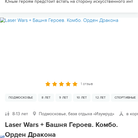
Юным героям предстоит встать на сторону искусственного инте
1 отзыв
ПОДМОСКОВЬЕ
8 ЛЕТ
9 ЛЕТ
10 ЛЕТ
12 ЛЕТ
СПОРТИВНЫЕ
8-13 лет
Подмосковье, база отдыха «Изумруд»
в кор
Laser Wars + Башня Героев. Комбо.
Орден Дракона
ще