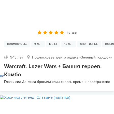
1 отзыв
ПОДМОСКОВЬЕ
9 ЛЕТ
10 ЛЕТ
12 ЛЕТ
СПОРТИВНЫЕ
РАЗВ
9-13 лет
Подмосковье, центр отдыха «Зеленый городок»
Warcraft. Lazer Wars + Башня героев.
Комбо
ще
Главы сил Альянса бросили клич сквозь время и пространство. 