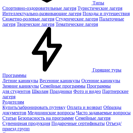
Типы
Спортивно-оздоровительные лагеря
Туристические лагеря
Интеллектуально-развивающие лагеря
Походы и путешествия
Сюжетно-ролевые лагеря
Студенческие лагеря
Палаточные
лагеря
Творческие лагеря
Тематические лагеря
Горящие туры
Программы
Летние каникулы
Весенние каникулы
Осенние каникулы
Зимние каникулы
Семейные программы
Программы
для студентов
Школам
Праздники
Фото и видео
Партнерские
лагеря
Родителям
Купить/забронировать путевку
Оплата и возврат
Образцы
документов
Медицинские вопросы
Часто задаваемые вопросы
Статьи
Безопасность на программе
Семейные лагеря
Сувенирная продукция
Подарочные сертификаты
Отъезд/
приезд групп