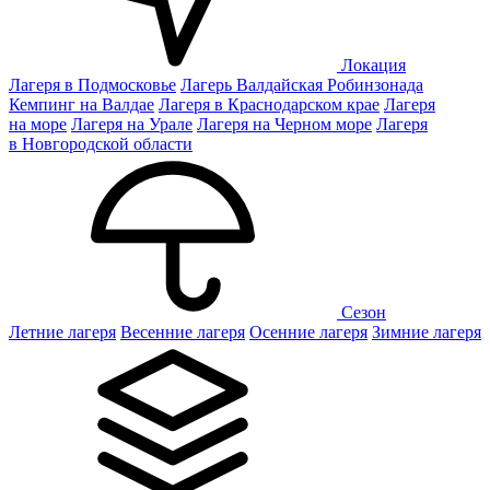
Локация
Лагеря в Подмосковье
Лагерь Валдайская Робинзонада
Кемпинг на Валдае
Лагеря в Краснодарском крае
Лагеря
на море
Лагеря на Урале
Лагеря на Черном море
Лагеря
в Новгородской области
Сезон
Летние лагеря
Весенние лагеря
Осенние лагеря
Зимние лагеря