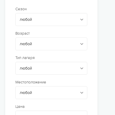
Сюжетно-ролевые лагеря
Сезон
Студенческие лагеря
Палаточные лагеря
Возраст
Творческие лагеря
Тематические лагеря
Тип лагеря
Местоположение
Цена