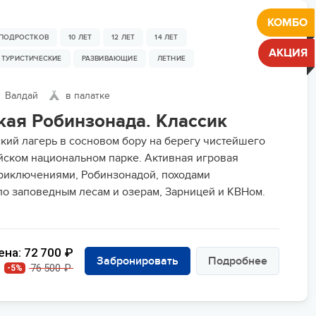
КОМБО
 ПОДРОСТКОВ
10 ЛЕТ
12 ЛЕТ
14 ЛЕТ
АКЦИЯ
ТУРИСТИЧЕСКИЕ
РАЗВИВАЮЩИЕ
ЛЕТНИЕ
Валдай
в палатке
кая Робинзонада. Классик
кий лагерь в сосновом бору на берегу чистейшего
йском национальном парке. Активная игровая
риключениями, Робинзонадой, походами
по заповедным лесам и озерам, Зарницей и КВНом.
ена: 72 700 ₽
Забронировать
Подробнее
76 500 ₽
-5%