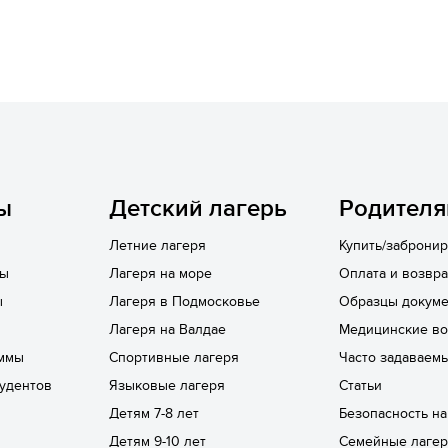
ы
Детский лагерь
Родител
Летние лагеря
Купить/забронир
лы
Лагеря на море
Оплата и возвра
ы
Лагеря в Подмосковье
Образцы докуме
Лагеря на Валдае
Медицинские в
ммы
Спортивные лагеря
Часто задаваем
удентов
Языковые лагеря
Статьи
Детям 7-8 лет
Безопасность н
Детям 9-10 лет
Семейные лаге