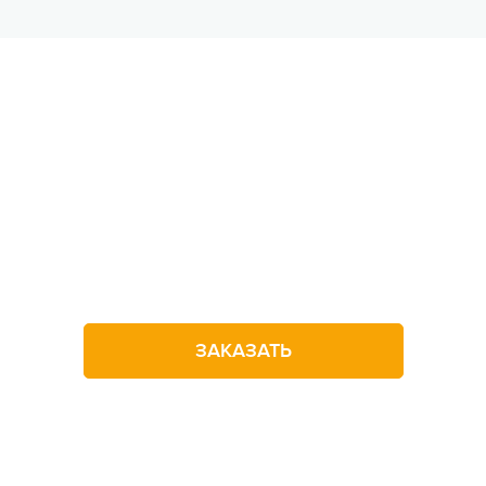
Не можете определитьс
с выбором лагеря?
Оставьте заявку на звонок
ЗАКАЗАТЬ