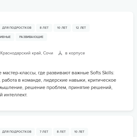
ьи
я на море
пасность на программе
я на Урале
ОПЛАТА ТУРА ЧАСТЯМИ
ДЛЯ ПОДРОСТКОВ
8 ЛЕТ
10 ЛЕТ
12 ЛЕТ
ейные лагеря
я на Черном море
ТИВНЫЕ
РАЗВИВАЮЩИЕ
нирная продукция
я в Новгородской
ти
Краснодарский край, Сочи
в корпусе
арочные сертификаты
зд/приезд групп
мастер-классы, где развивают важные Softs Skills:
 работа в команде, лидерские навыки, критическое
 мышление, решение проблем, принятие решений,
 интеллект.
ДЛЯ ПОДРОСТКОВ
7 ЛЕТ
8 ЛЕТ
10 ЛЕТ