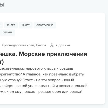
мы
Е
10 ЛЕТ
12 ЛЕТ
СПОРТИВНЫЕ
ЛЕТНИЕ
Краснодарский край, Туапсе
в домике
Решка. Морские приключения
т)
ешественником мирового класса и создать
урагентство? А главное, как правильно выбрать
ную страну? Ответы на эти вопросы юный
 найдет на этой увлекательной и познавательной
уж с чем ему повезет, решает орел или решка!