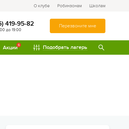
О клубе
Робинзонам
Школам
5) 419-95-82
Перезвоните мне
:00 до 19:00
6
Подобрать лагерь
Акции
ТИПЫ
Спортивно-оздоровительные
лагеря
Туристические лагеря
Интеллектуально-
развивающие лагеря
Походы и путешествия