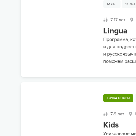
12 ЛЕТ
14 ЛЕТ
7-17 лет
Lingua
Программа, ко
и для подрост
и русскоязычн
поможем расши
ТОЧКА ОПОРЫ
7-9 лет
К
Kids
Уникальное мес