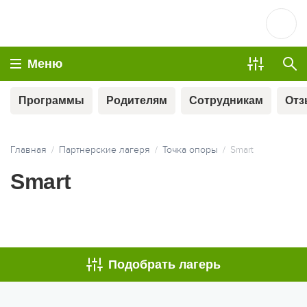
Меню
Программы
Родителям
Сотрудникам
От
Главная
Партнерские лагеря
Точка опоры
Smart
Smart
ОПЛАТА ТУРА ЧАСТЯМИ
Подобрать лагерь
МЫ ВСЕГДА НА СВЯЗИ