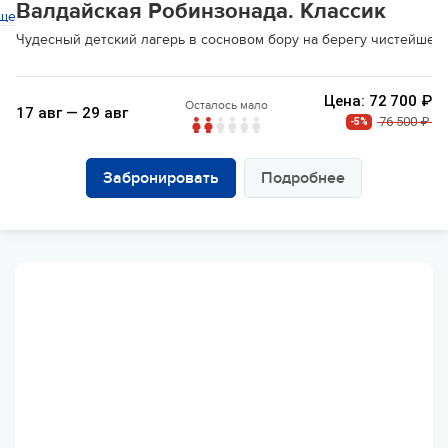
Валдайская Робинзонада. Классик
ще
Чудесный детский лагерь в сосновом бору на берегу чистейшег
Цена: 72 700 ₽
Осталось мало
17 авг — 29 авг
76 500 ₽
-5%
Забронировать
Подробнее