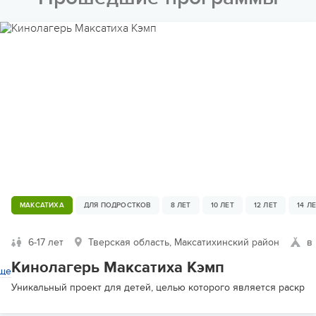
МАКСАТИХА
ДЛЯ ПОДРОСТКОВ
8 ЛЕТ
10 ЛЕТ
12 ЛЕТ
14 Л
6-17 лет
Тверская область, Максатихинский район
в 
Кинолагерь Максатиха Кэмп
ще
Уникальный проект для детей, целью которого является раскры