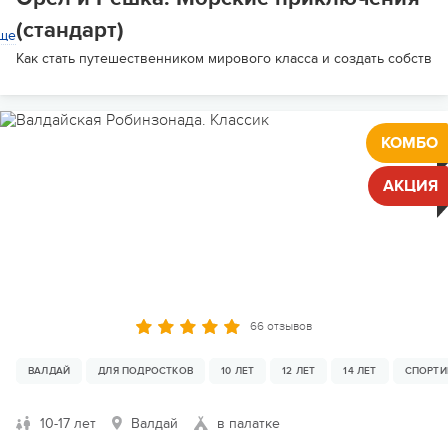
(стандарт)
ще
Как стать путешественником мирового класса и создать собствен
КОМБО
АКЦИЯ
66 отзывов
ВАЛДАЙ
ДЛЯ ПОДРОСТКОВ
10 ЛЕТ
12 ЛЕТ
14 ЛЕТ
СПОРТИ
10-17 лет
Валдай
в палатке