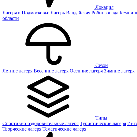
Локация
Лагеря в Подмосковье
Лагерь Валдайская Робинзонада
Кемпинг
области
Сезон
Летние лагеря
Весенние лагеря
Осенние лагеря
Зимние лагеря
Типы
Спортивно-оздоровительные лагеря
Туристические лагеря
Инте
Творческие лагеря
Тематические лагеря