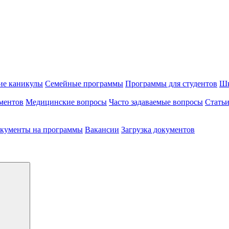
ие каникулы
Семейные программы
Программы для студентов
Шк
ментов
Медицинские вопросы
Часто задаваемые вопросы
Стать
кументы на программы
Вакансии
Загрузка документов