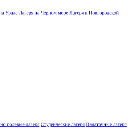
на Урале
Лагеря на Черном море
Лагеря в Новгородской
но-ролевые лагеря
Студенческие лагеря
Палаточные лагеря