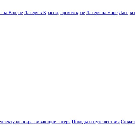
 на Валдае
Лагеря в Краснодарском крае
Лагеря на море
Лагеря 
ллектуально-развивающие лагеря
Походы и путешествия
Сюжет