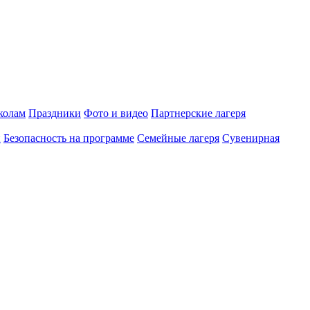
олам
Праздники
Фото и видео
Партнерские лагеря
и
Безопасность на программе
Семейные лагеря
Сувенирная