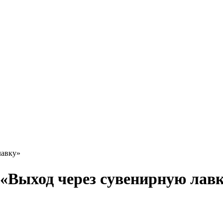
лавку»
«Выход через сувенирную лав