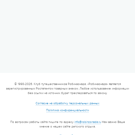
© 1998-2026. Клуб путешественников Робинзонада. «Робинзонада» является
зарегистрированным Роспатентом товарным знаком. Любое использование информации
без ссылки на источник будет преследоваться по закону.
Согласие на обработку персональных данных
Политика конфиденциальности
По вопросам работы сайта пишите по адресу
info@robinzonada.ru
Нам важно Ваше
мнение о нашем сайте детского отдыха.