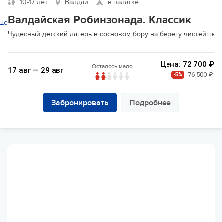
10-17 лет
Валдай
в палатке
Валдайская Робинзонада. Классик
ще
Чудесный детский лагерь в сосновом бору на берегу чистейшег
Цена: 72 700 ₽
Осталось мало
17 авг — 29 авг
76 500 ₽
-5%
Забронировать
Подробнее