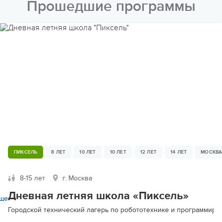
Прошедшие программы
ПИКСЕЛЬ
8 ЛЕТ
10 ЛЕТ
10 ЛЕТ
12 ЛЕТ
14 ЛЕТ
МОСКВ
8-15 лет
г. Москва
Дневная летняя школа «Пиксель»
ще
Городской технический лагерь по робототехнике и программиров