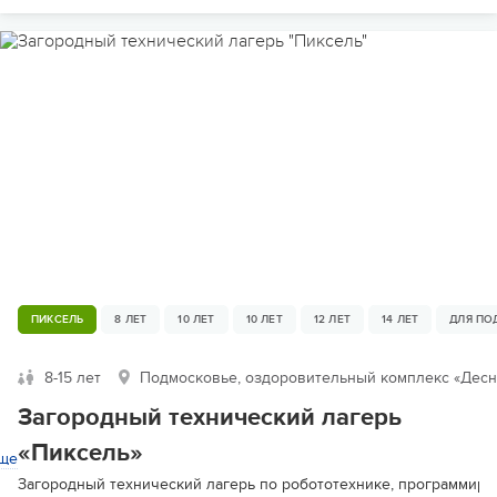
ПИКСЕЛЬ
8 ЛЕТ
10 ЛЕТ
10 ЛЕТ
12 ЛЕТ
14 ЛЕТ
ДЛЯ ПО
8-15 лет
Подмосковье, оздоровительный комплекс «Десн
Загородный технический лагерь
«Пиксель»
ще
Загородный технический лагерь по робототехнике, программиро